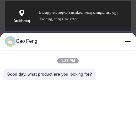
Βιομηχανικό πάρκο Sanhekou, πόλη Zhenglu, περιοχή
Tianning, πόλη Changzhou
Διεύθυνση
Gao Feng
suli@sulidry.com
E-mail
1:37 PM
Good day, what product are you looking for?
0086-519-88670331
Τηλεφώνημα
Changzhou Su Li drying equipment Co., Ltd.