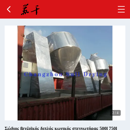
2
/
4
Σώδιος βενζοϊκός διπλός κωνικός στεγνωτήρας 500l 750l