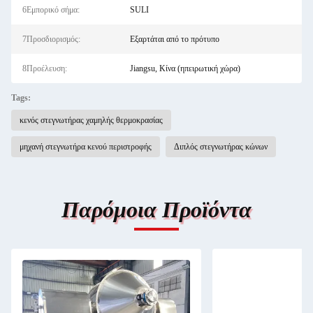
6Εμπορικό σήμα:
SULI
7Προσδιορισμός:
Εξαρτάται από το πρότυπο
8Προέλευση:
Jiangsu, Κίνα (ηπειρωτική χώρα)
Tags:
κενός στεγνωτήρας χαμηλής θερμοκρασίας
μηχανή στεγνωτήρα κενού περιστροφής
Διπλός στεγνωτήρας κώνων
Παρόμοια Προϊόντα