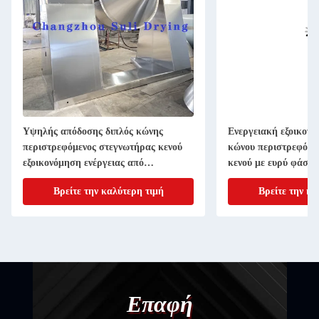
Υψηλής απόδοσης διπλός κώνης
Ενεργειακή εξοικονό
περιστρεφόμενος στεγνωτήρας κενού
κώνου περιστρεφόμε
εξοικονόμηση ενέργειας από
κενού με ευρύ φάσμ
ανοξείδωτο χάλυβα
Βρείτε την καλύτερη τιμή
Βρείτε την κα
Επαφή