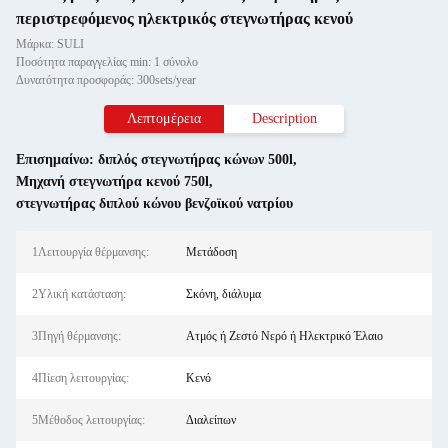
περιστρεφόμενος ηλεκτρικός στεγνωτήρας κενού
Μάρκα: SULI
Ποσότητα παραγγελίας min: 1 σύνολο
Δυνατότητα προσφοράς: 300sets/year
Λεπτομέρεια
Description
Επισημαίνω:
διπλός στεγνωτήρας κώνων 500l
,
Μηχανή στεγνωτήρα κενού 750l
,
στεγνωτήρας διπλού κώνου βενζοϊκού νατρίου
1Λειτουργία θέρμανσης:
Μετάδοση
2Υλική κατάσταση:
Σκόνη, διάλυμα
3Πηγή θέρμανσης:
Ατμός ή Ζεστό Νερό ή Ηλεκτρικό Έλαιο
4Πίεση λειτουργίας:
Κενό
5Μέθοδος λειτουργίας:
Διαλείπων