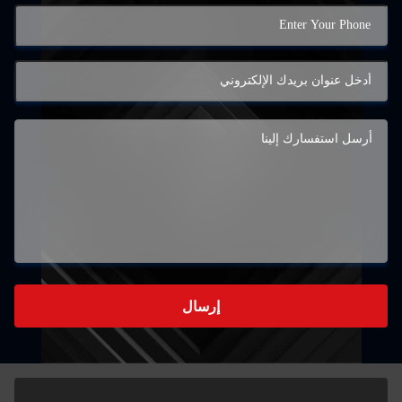
إرسال