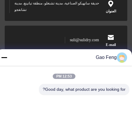
حديقة سانهيكو الصناعية، مدينة تشنغلو، منطقة تيانينغ، مدينة
تشانغجو
العنوان
suli@sulidry.com
E-mail
Gao Feng
0086-519-88670331
12:53 PM
الهاتف
Good day, what product are you looking for?
Changzhou Su Li drying equipment Co., Ltd.