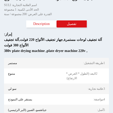
اسم العلامة التجارية: SULI
الحد الأدنى لكمية: 1 مجموعة
القدرة على العرض: 200 مجموعة / سنة
تفصيل
Description
إبراز:
آلة تجفيف لوحات مستمرة,جهاز تجفيف الألواح 220 فولت,آلة تجفيف
الألواح 380 فولت
380v plate drying machine
,
plate dryer machine 220v
,
1طريقة التشغيل:
مستمر
2البعد (الطول * العرض *
متنوع
الارتفاع):
3علامة تجارية:
سو لي
4مواصفة:
يستقر على النموذج
5أصل:
جيانغسو، الصين (البر الرئيسي)