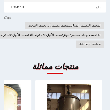
6مادة:
SUS304/316L
Tags:
المجفف المستمر الصناعي,مجفف مستمر,آلة تجفيف الصحون
آلة تجفيف لوحات مستمرة,جهاز تجفيف الألواح 220 فولت,آلة تجفيف الألواح 380 فولت
plate dryer machine
منتجات مماثلة