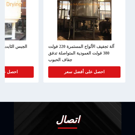
آلة تجفيف الألواح المستمرة 220 فولت
الجبس الثابت المط
380 فولت العمودية المتواصلة تدفق
ال
جفاف الحبوب
احصل على أفضل سعر
احصل على أ
اتصال