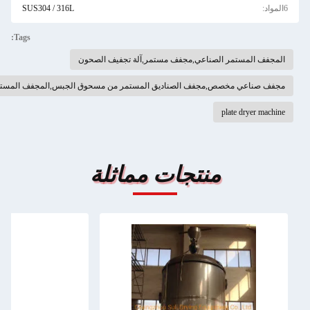
SUS304 / 316L
Tags:
 المستمر الصناعي,مجفف مستمر,آلة تجفيف الصحون
ناعي مخصص,مجفف الصناديق المستمر من مسحوق الجبس,المجفف المستمر الصناعي
plate dryer
منتجات مماثلة