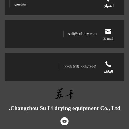
تشانغجو
وان
suli@sulidry.com
E-m
0086-519-88670331
اتف
Changzhou Su Li drying equipment Co.,