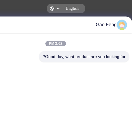
Gao F
Changzhou Su Li drying equipment Co., Ltd.
3:02 PM
Good day, what product are you look