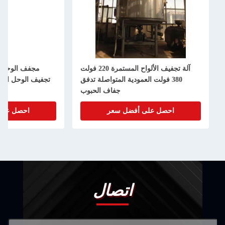
آلة تجفيف الألواح المستمرة 220 فولت
مجفف الوحل الدواري للميا
380 فولت العمودية المتواصلة تدفق
تجفيف الوحل الرأسي في معالج
جفاف الحبوب
احصل على أفضل سعر
احصل على أفضل سعر
اتصال