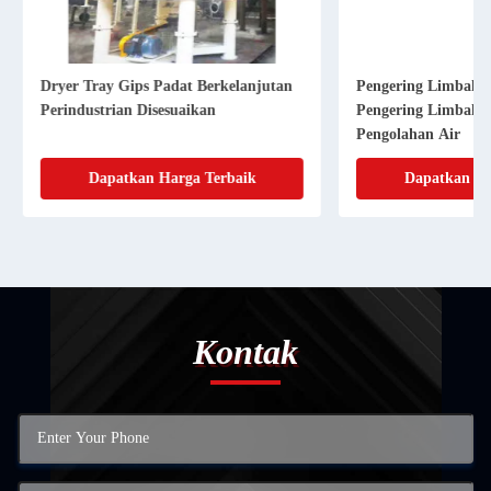
Dryer Tray Gips Padat Berkelanjutan
Pengering Limbah A
Perindustrian Disesuaikan
Pengering Limbah V
Pengolahan Air
Dapatkan Harga Terbaik
Dapatkan Har
Kontak