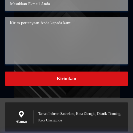
Kirimkan
Taman Industri Sanhekou, Kota Zhenglu, Distrik Tianning,
Kota Changzhou
Alamat