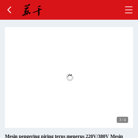
3
/
4
Mesin pengering piring terus menerus 220V/380V Mesin