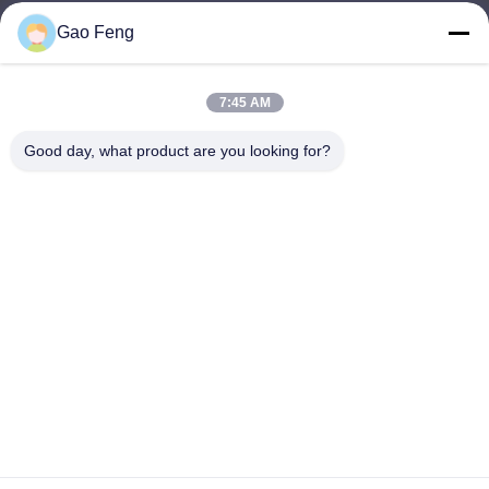
Gao Feng
suli@sulidry.com
E-mail
7:45 AM
Good day, what product are you looking for?
0086-519-88670331
Telepon
Changzhou Su Li drying equipment Co., Ltd.