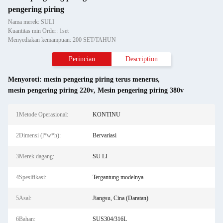
pengering piring
Nama merek: SULI
Kuantitas min Order: 1set
Menyediakan kemampuan: 200 SET/TAHUN
Perincian
Description
Menyoroti:
mesin pengering piring terus menerus
,
mesin pengering piring 220v
,
Mesin pengering piring 380v
1Metode Operasional:
KONTINU
2Dimensi (l*w*h):
Bervariasi
3Merek dagang:
SU LI
4Spesifikasi:
Tergantung modelnya
5Asal:
Jiangsu, Cina (Daratan)
6Bahan:
SUS304/316L