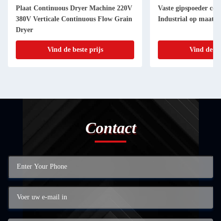
Plaat Continuous Dryer Machine 220V
Vaste gipspoeder con
380V Verticale Continuous Flow Grain
Industrial op maat
Dryer
Vind de beste prijs
Vind de be
Contact