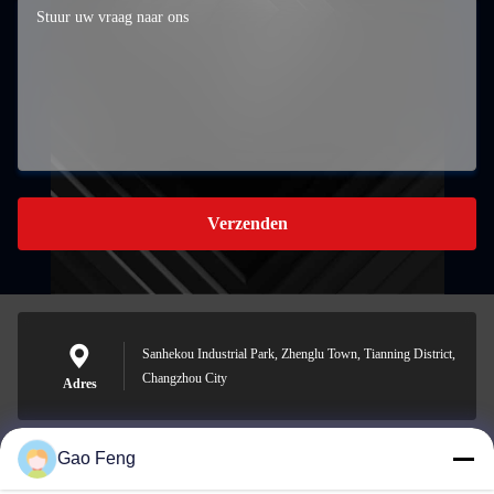
Verzenden
Sanhekou Industrial Park, Zhenglu Town, Tianning District,
Changzhou City
Adres
Gao Feng
suli@sulidry.com