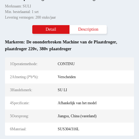
Merknaam: SULI
Min. bestelaantal: 1 set
Levering vermogen: 200 stuks/jaar
Detail
Description
Markeren:
De ononderbroken Machine van de Plaatdroger
,
plaatdroger 220v
,
380v plaatdroger
1Operatiemethode:
CONTINU
2Afmeting (l*b*h):
Verscheiden
3Handelsmerk:
SU LI
4Specificatie:
Afhankelijk van het model
5Oorsprong:
Jiangsu, China (vasteland)
6Materiaal:
SUS304/316L