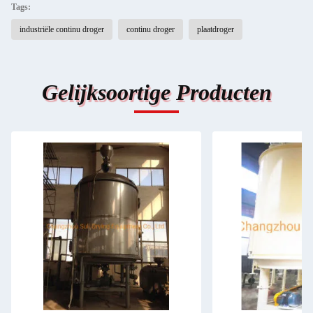
Tags:
industriële continu droger
continu droger
plaatdroger
Gelijksoortige Producten