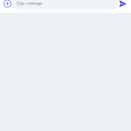
Get a Quote
Photo
Video Call
ইন্টার নাইট্রোটোলুইন ভ্যাকুয়াম শুকানোর মেশিন
ভ্যাকুয়াম র্যাক স্ল্যাড শুকানোর মেশিন ZPG বর্জ্য
Audio Call
6000 লিটার ভ্যাকুয়াম র্যাক ড্রায়ার
জল স্ল্যাড শুকানোর মেশিন
Get Best Price
Get Best Price
যোগাযোগ