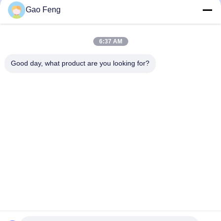
Gao Feng
ঘূর্ণনশীল সিলিন্ডার ড্রাম শুকানোর মেশিন ডাইরেক্ট
খাদ্য শিল্পের জন্য বহুমুখী ভ্যাকুয়াম র্যাক শুকানোর
6:37 AM
রোটারি ড্রেসার জন্য চিনি লবণ
মেশিন
Good day, what product are you looking for?
Get Best Price
Get Best Price
ক্রিম উপাদান ভ্যাকুয়াম শুকানোর মেশিন
অ্যালুমিনিয়াম কার্বনের জন্য বক্সাইট প্রোপ্যান্ট
SUS304 শিল্প ভ্যাকুয়াম শুকানোর যন্ত্র
ড্রাম ড্রাইং মেশিন 35kw রোটারি ওভেন ড্রায়ার
Get Best Price
Get Best Price