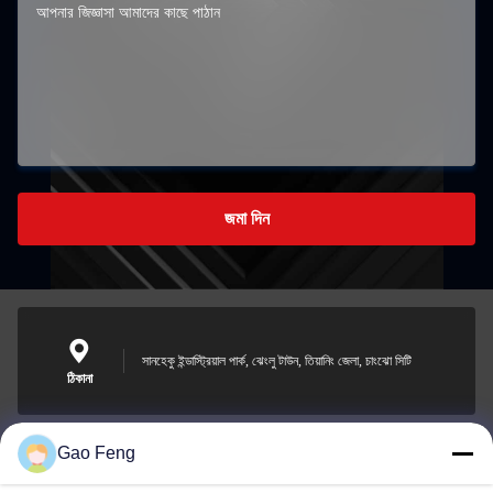
জমা দিন
সানহেকু ইন্ডাস্ট্রিয়াল পার্ক, ঝেংলু টাউন, তিয়ানিং জেলা, চাংঝো সিটি
ঠিকানা
Gao Feng
suli@sulidry.com