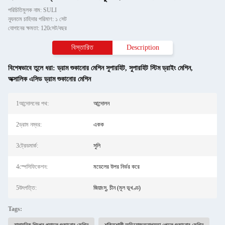
পরিচিতিমুলক নাম: SULI
ন্যূনতম চাহিদার পরিমাণ: ১ সেট
যোগানের ক্ষমতা: 120সেট/বছর
বিস্তারিত
Description
বিশেষভাবে তুলে ধরা:
ড্রাম শুকানোর মেশিন সুপারহিট
,
সুপারহিট স্টিম ড্রাইং মেশিন
,
অক্সালিক এসিড ড্রাম শুকানোর মেশিন
1আন্দোলনের পথ:
আন্দোলন
2ড্রাম নম্বর:
একক
3ট্রেডমার্ক:
সুলি
4স্পেসিফিকেশন:
মডেলের উপর নির্ভর করে
5উৎপত্তি:
জিয়াংসু, চীন (মূল ভূখণ্ড)
Tags: