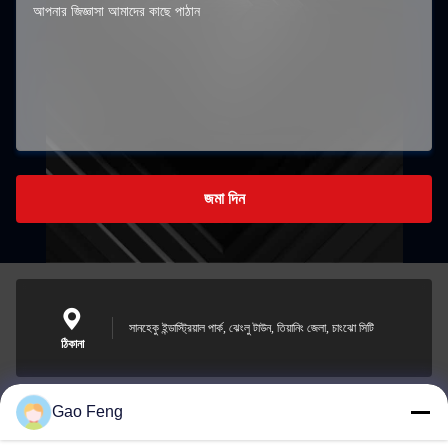
জমা দিন
সানহেকু ইন্ডাস্ট্রিয়াল পার্ক, ঝেংলু টাউন, তিয়ানিং জেলা, চাংঝো সিটি
ঠিকানা
Gao Feng
suli@sulidry.com