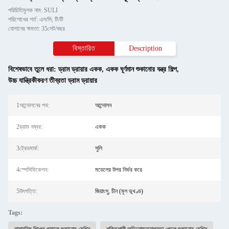
পরিচিতিমুলক নাম: SULI
পরিশোধের শর্ত: এল/সি, টি/টি
যোগানের ক্ষমতা: 35সেট/বছর
বিস্তারিত
Description
বিশেষভাবে তুলে ধরা:
ড্রাম ড্রায়ার একক
,
একক ঘূর্ণমান শুকানোর যন্ত্র শিল্প
,
উচ্চ যান্ত্রিকীকরণ তীব্রতা ড্রাম ড্রায়ার
1আন্দোলনের পথ:
আন্দোলন
2ড্রাম নম্বর:
একক
3ট্রেডমার্ক:
সুলি
4স্পেসিফিকেশন:
মডেলের উপর নির্ভর করে
5উৎপত্তি:
জিয়াংসু, চীন (মূল ভূখণ্ড)
Tags: