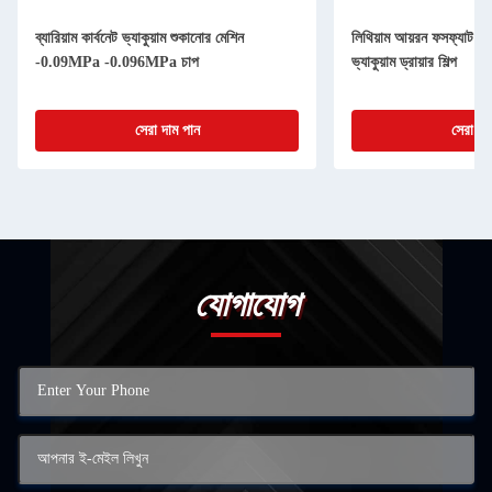
ব্যারিয়াম কার্বনেট ভ্যাকুয়াম শুকানোর মেশিন
লিথিয়াম আয়রন ফসফ্যাট শু
-0.09MPa -0.096MPa চাপ
ভ্যাকুয়াম ড্রায়ার শিল্প
সেরা দাম পান
সেরা দা
যোগাযোগ