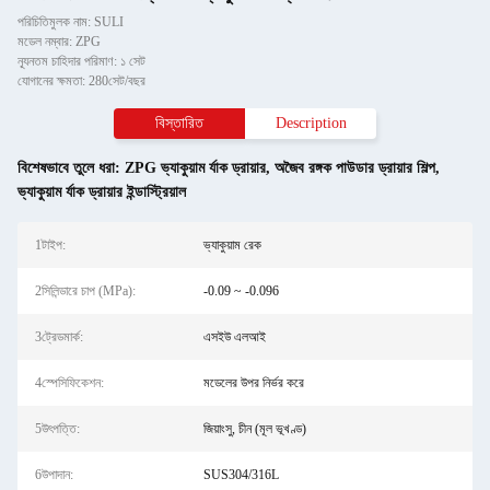
পরিচিতিমুলক নাম: SULI
মডেল নম্বার: ZPG
ন্যূনতম চাহিদার পরিমাণ: ১ সেট
যোগানের ক্ষমতা: 280সেট/বছর
বিস্তারিত
Description
বিশেষভাবে তুলে ধরা:
ZPG ভ্যাকুয়াম র্যাক ড্রায়ার
,
অজৈব রঙ্গক পাউডার ড্রায়ার শিল্প
,
ভ্যাকুয়াম র্যাক ড্রায়ার ইন্ডাস্ট্রিয়াল
1টাইপ:
ভ্যাকুয়াম রেক
2সিলিন্ডারে চাপ (MPa):
-0.09 ~ -0.096
3ট্রেডমার্ক:
এসইউ এলআই
4স্পেসিফিকেশন:
মডেলের উপর নির্ভর করে
5উৎপত্তি:
জিয়াংসু, চীন (মূল ভূখণ্ড)
6উপাদান:
SUS304/316L