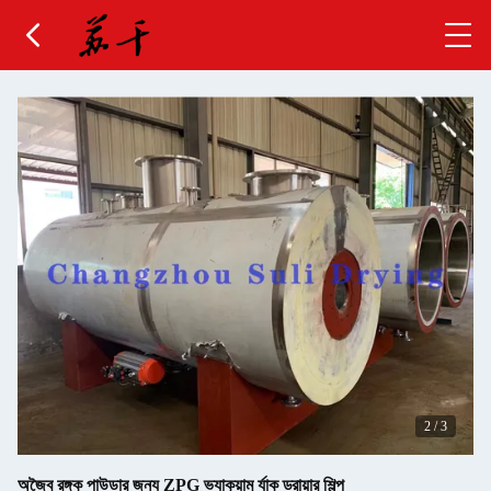
2
/
3
অজৈব রঙ্গক পাউডার জন্য ZPG ভ্যাকুয়াম র্যাক ড্রায়ার শিল্প