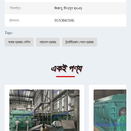
7উৎপত্তি:
জিয়াংসু, চীন (মূল ভূখণ্ড)
8উপাদান:
SUS304/316L
Tags:
স্লাজ ড্রায়ার মেশিন
প্যাডেল ড্রায়ার
ইন্ডাস্ট্রিয়াল পেডল ড্রায়ার
একই পণ্য