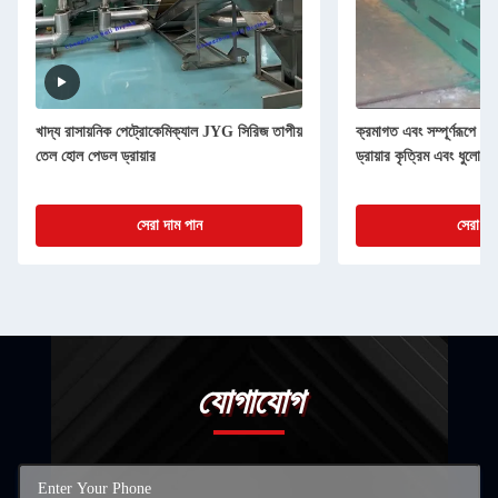
খাদ্য রাসায়নিক পেট্রোকেমিক্যাল JYG সিরিজ তাপীয়
ক্রমাগত এবং সম্পূর্ণরূপে ব
তেল হোল পেডল ড্রায়ার
ড্রায়ার কৃত্রিম এবং ধুলো হ্
সেরা দাম পান
সেরা দা
যোগাযোগ