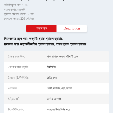
পরিচিতিমুলক নাম: SULI
মডেল নম্বার: কেজেজি
ন্যূনতম চাহিদার পরিমাণ: ১ সেট
যোগানের ক্ষমতা: 220 সেট/বছর
বিস্তারিত
Description
বিশেষভাবে তুলে ধরা:
অস্থায়ী স্ল্যাড প্যাডল ড্রায়ার
,
স্ল্যাডের জন্য অন্তর্বর্তীকালীন প্যাডল ড্রায়ার
,
তরল স্ল্যাড প্যাডল ড্রায়ার
1গরম করার উৎস:
বাষ্প বা গরম জল বা পরিবাহী তেল
2অপারেশনাল পদ্ধতি:
বিরতিহীন
3মাত্রা (L*W*H):
বৈচিত্র্যময়
4আবেদন:
পেস্ট, দানাদার, গুঁড়া, স্লারি
5ট্রেডমার্ক:
এসইউ এলআই
6স্পেসিফিকেশন:
মডেলের উপর নির্ভর করে