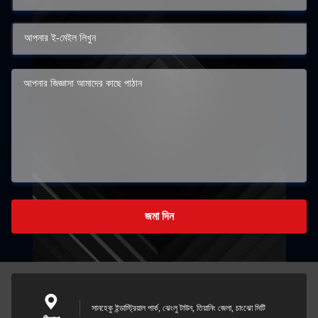
জমা দিন
সানহেকু ইন্ডাস্ট্রিয়াল পার্ক, ঝেংলু টাউন, তিয়ানিং জেলা, চাংঝো সিটি