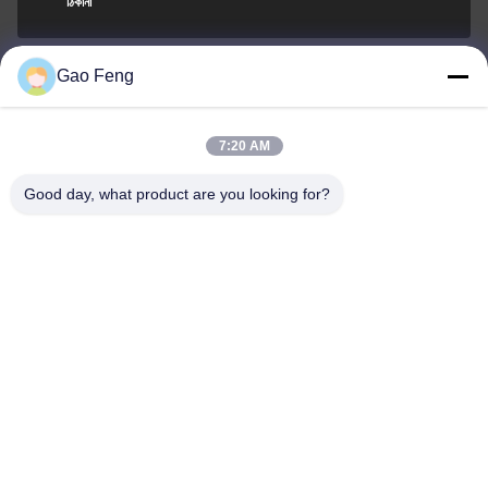
ঠিকানা
Gao Feng
suli@sulidry.com
E-mail
7:20 AM
Good day, what product are you looking for?
0086-519-88670331
ফোন
Changzhou Su Li drying equipment Co., Ltd.