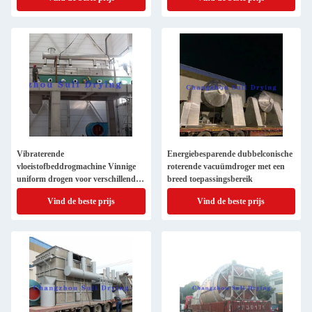
Vibraterende
Energiebesparende dubbelconische
vloeistofbeddrogmachine Vinnige
roterende vacuümdroger met een
uniform drogen voor verschillende
breed toepassingsbereik
materialen
Vind de beste prijs
Vind de beste prijs