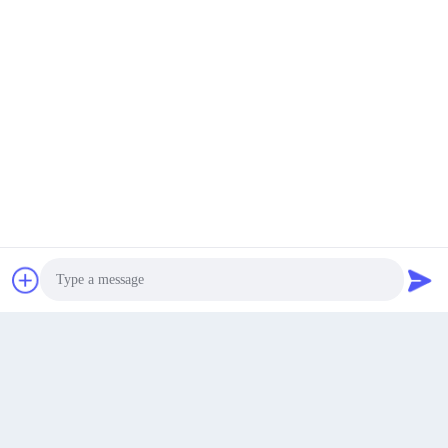
Contra Flow Rake Vacuum Paddle
SUS304 316L Roterende
Dryer in de farmaceutische
vacuümdroger voor het verwarmen
industrie
van grote oppervlaktes tussen lagen
Get Best Price
Get Best Price
Get a Quote
Photo
Video Call