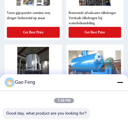
Vaste gipspoeder continu tray
Roterende afvalwater-slibdroger
droger Industrial op maat
Verticale slibdrogen bij
waterbehandeling
Get Best Price
Get Best Price
Gao Feng
Warmte geleidende 1500kg continu
900L 1200L Vacuüm Rake Dryer
7:58 PM
droger 15kw roestvrij staal droger
Industriële droogapparatuur
industrieel
Good day, what product are you looking for?
Get Best Price
Get Best Price