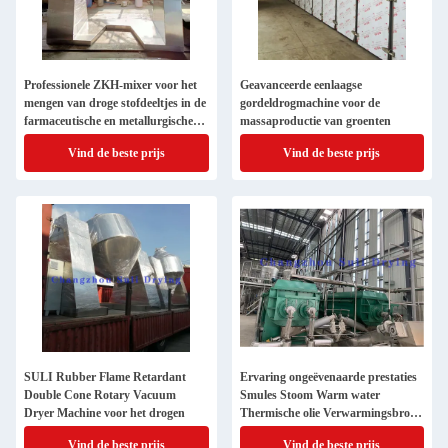
Professionele ZKH-mixer voor het
Geavanceerde eenlaagse
mengen van droge stofdeeltjes in de
gordeldrogmachine voor de
farmaceutische en metallurgische
massaproductie van groenten
industrie
Vind de beste prijs
Vind de beste prijs
SULI Rubber Flame Retardant
Ervaring ongeëvenaarde prestaties
Double Cone Rotary Vacuum
Smules Stoom Warm water
Dryer Machine voor het drogen
Thermische olie Verwarmingsbron
5-2000kg Water verdamping
Vind de beste prijs
Vind de beste prijs