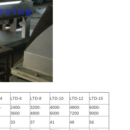
-4
LTD-6
LTD-8
LTD-10
LTD-12
LTD-15
-
2400-
3200-
4000-
4800-
6000-
0
3600
4800
6000
7200
9000
33
37
41
48
56