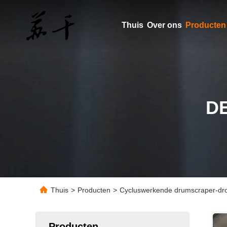
Thuis
Over ons
Producten
D
Thuis
>
Producten
>
Cycluswerkende drumscraper-dro
Producten