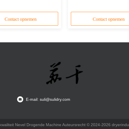
lintblender
Contact opnemen
Contact opnemen
E-mail: suli@sulidry.com
waliteit Nevel Drogende Machine Auteursrecht © 2024-2026 dryerindus