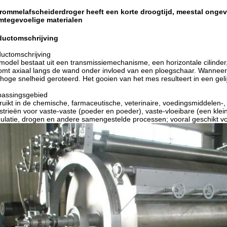
trommelafscheiderdroger heeft een korte droogtijd, meestal ongev
mtegevoelige materialen
ductomschrijving
uctomschrijving
model bestaat uit een transmissiemechanisme, een horizontale cilinde
omt axiaal langs de wand onder invloed van een ploegschaar. Wanneer 
hoge snelheid geroteerd. Het gooien van het mes resulteert in een ge
passingsgebied
uikt in de chemische, farmaceutische, veterinaire, voedingsmiddelen-,
strieën voor vaste-vaste (poeder en poeder), vaste-vloeibare (een kle
ulatie, drogen en andere samengestelde processen; vooral geschikt v