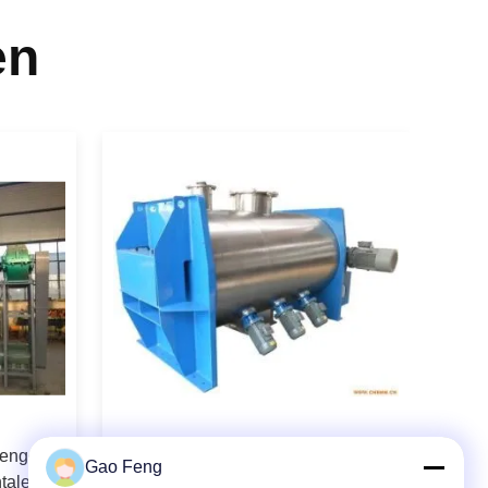
en
menger
Scraper Drum Drying Machine Wet
Gao Feng
tale
Granulation Dryer Industrieel