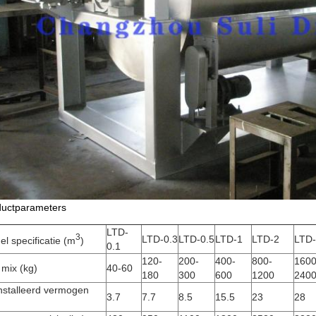
ductparameters
LTD-
3
LTD-0.3
LTD-0.5
LTD-1
LTD-2
LTD
l specificatie (m
)
0.1
120-
200-
400-
800-
1600
mix (kg)
40-60
180
300
600
1200
240
nstalleerd vermogen
3.7
7.7
8.5
15.5
23
28