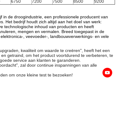
0
6750
7200
7500
8500
9200
n de droogindustrie, een professionele producent van
Het bedrijf houdt zich altijd aan het doel van werk:
ieve technologische inhoud van producten en heeft
anuleren, mengen en vermalen. Breed toegepast in de
elektronica-, veevoeder-, landbouwverwerkings- en vele
e upgraden, kwaliteit om waarde te creëren", heeft het een
en getraind, om het product voortdurend te verbeteren, te
oede service aan klanten te garanderen.
n doordacht", zal door continue inspanningen van alle
den om onze kleine test te bezoeken!