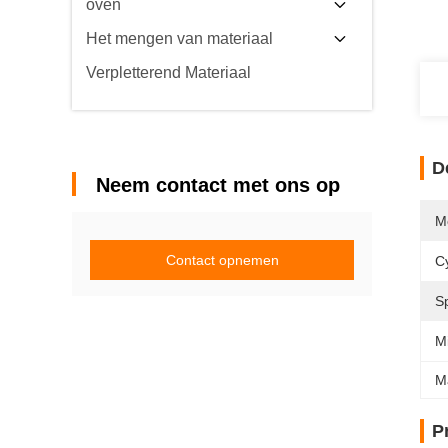
oven
Het mengen van materiaal
Verpletterend Materiaal
D
Neem contact met ons op
M
Contact opnemen
Cy
Sp
Mi
M
P