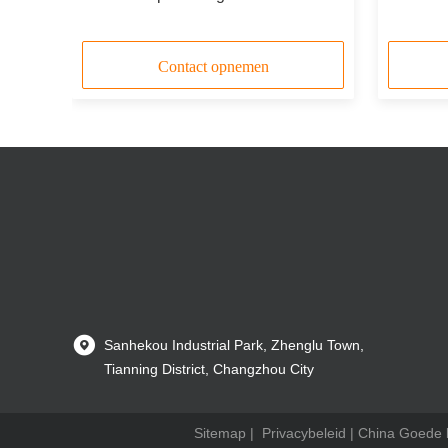
afvalwaterzuivering
Contact opnemen
Sanhekou Industrial Park, Zhenglu Town,
Tianning District, Changzhou City
Sitemap
|
Privacybeleid
| China Goede k