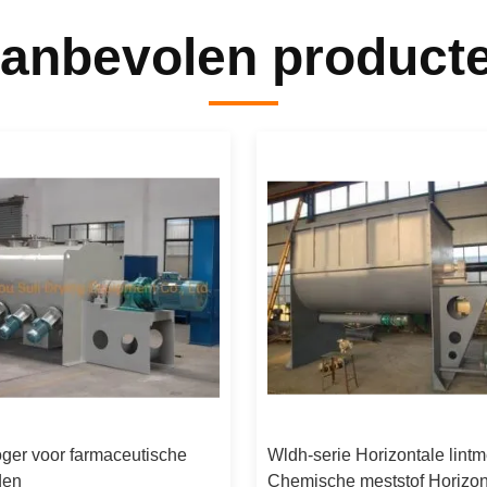
anbevolen product
ger voor farmaceutische
Wldh-serie Horizontale lint
den
Chemische meststof Horizon