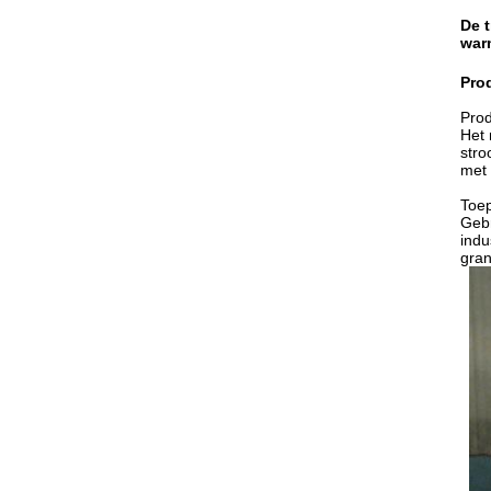
De 
war
Pro
Prod
Het 
stro
met 
Toe
Gebr
indu
gran