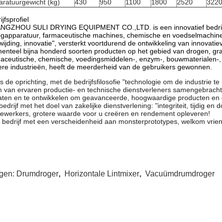
ratuurgewicht (kg)
430
950
1100
1800
2520
322
ijfsprofiel
GZHOU SULI DRYING EQUIPMENT CO.,LTD. is een innovatief bedrijf i
gapparatuur, farmaceutische machines, chemische en voedselmachines. 
wijding, innovatie", versterkt voortdurend de ontwikkeling van innovat
nteel bijna honderd soorten producten op het gebied van drogen, gr
aceutische, chemische, voedingsmiddelen-, enzym-, bouwmaterialen-, 
re industrieën, heeft de meerderheid van de gebruikers gewonnen.
s de oprichting, met de bedrijfsfilosofie "technologie om de industrie t
 van ervaren productie- en technische dienstverleners samengebracht 
ten en te ontwikkelen om geavanceerde, hoogwaardige producten en g
bedrijf met het doel van zakelijke dienstverlening: "integriteit, tijdig e
werkers, grotere waarde voor u creëren en rendement opleveren!
 bedrijf met een verscheidenheid aan monsterprototypes, welkom vrien
gen:
Drumdroger
,
Horizontale Lintmixer
,
Vacuümdrumdroger