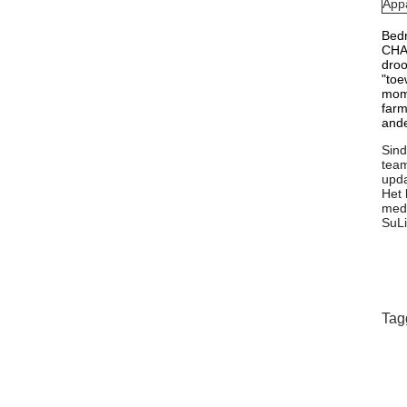
Appa
Bedr
CHAN
droo
"toe
mome
farm
ande
Sind
team
upda
Het 
mede
SuLi
Tag