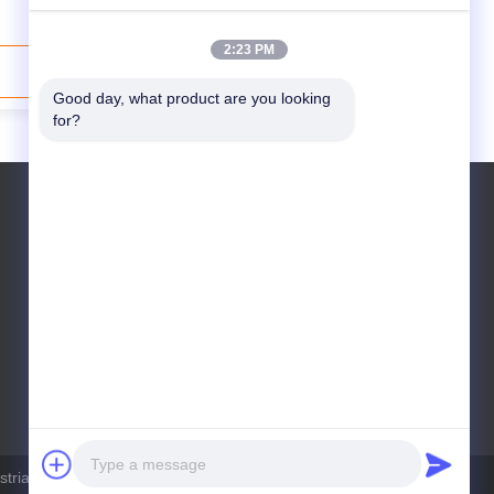
2:23 PM
Contact opnemen
Good day, what product are you looking 
for?
Telefoon: +8615716783323
trial.com . Alle rechten voorbehoudena.