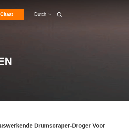
Citaat
Dutch
EN
uswerkende Drumscraper-Droger Voor