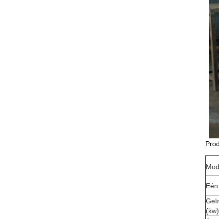
Pro
Mode
Eén 
Geï
(kw)