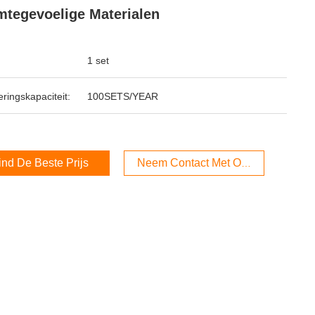
tegevoelige Materialen
1 set
ringskapaciteit:
100SETS/YEAR
ind De Beste Prijs
Neem Contact Met Ons Op