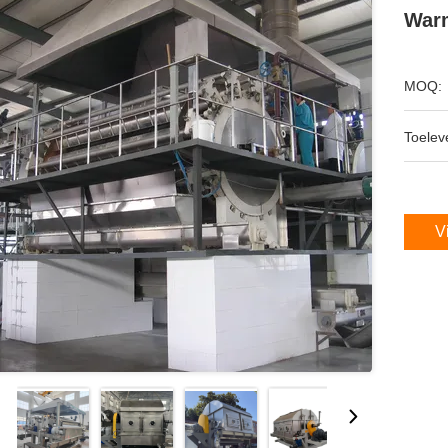
Warm
MOQ:
Toeleve
V