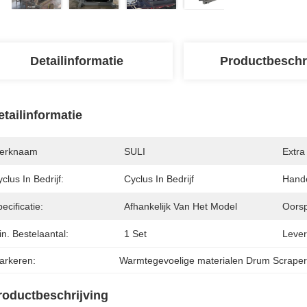
Detailinformatie
Productbeschr
etailinformatie
erknaam
SULI
Extra
clus In Bedrijf:
Cyclus In Bedrijf
Hand
ecificatie:
Afhankelijk Van Het Model
Oorsp
n. Bestelaantal:
1 Set
Lever
arkeren:
Warmtegevoelige materialen Drum Scraper
roductbeschrijving