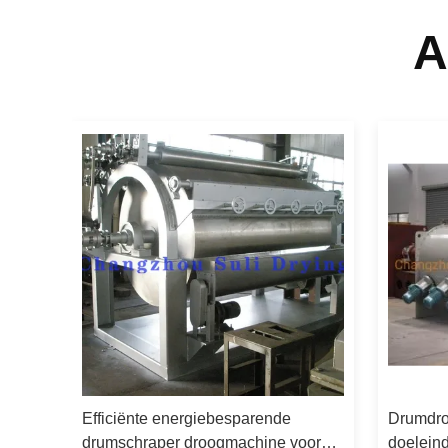
A
er
Efficiënte energiebesparende
Drumdro
drumschraper droogmachine voor
doelein