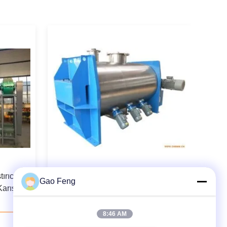
ırıcı
Çöpçü Davul Kurutma Makinesi Islak
Gao Feng
rıştırıcı
Granülasyon Kurutma Makinesi
Endüstriyel
8:46 AM
Şimdi iletişime geçin