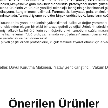
neleri,Kimyasal ve gıda makineleri endüstrisi profesyonel üretim şirketler
ında,ürünlerin ve ürünün yenilikçi teknolojik içeriğinin geliştirilmesi
ülasyonu, karıştırılması, ezilmesi. Farmasötik, kimyasal, gıda, enzimler
anılmaktadır.Tarımsal işleme ve diğer birçok endüstrideKullanıcıların ç
luşundan bu yana, endüstrinin yükseltilmesi, kalite ve değer yaratması iç
et ekibinden oluşan bir ekibi bir araya getirdi ve eğitti.Ürünlerin sürekli o
şmiş, yüksek kaliteli ürünlerin ve müşterilere iyi hizmetlerin sağlanmasın
tme hizmetlerinin "doğruluk, zamanında ve düşünceli" amacı olan şirket,t
r yaratacak ve geri dönecektir!
 şirketi çeşitli örnek prototiplerle, küçük testimizi ziyaret etmek için ark
etler:
Davul Kurutma Makinesi
,
Yatay Şerit Karıştırıcı
,
Vakum Da
Önerilen Ürünler