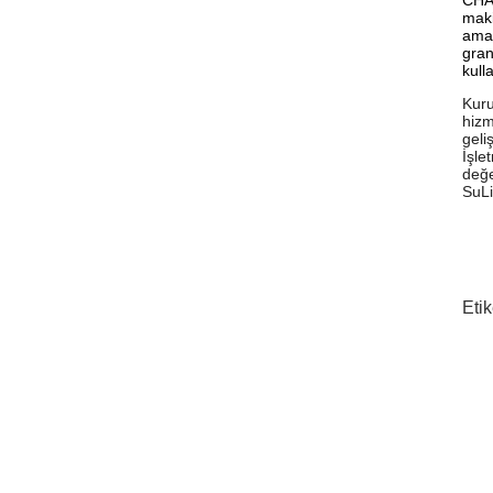
maki
amac
gran
kull
Kuru
hizm
geli
İşle
değe
SuLi
Etik