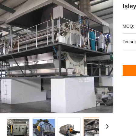
Işle
MOQ:
Tedarik