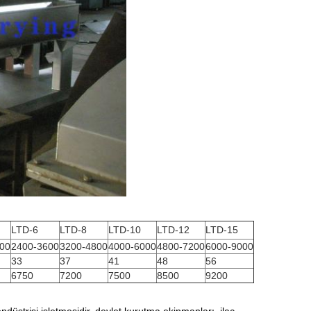
LTD-6
LTD-8
LTD-10
LTD-12
LTD-15
00
2400-3600
3200-4800
4000-6000
4800-7200
6000-9000
33
37
41
48
56
6750
7200
7500
8500
9200
risi işletmesidir, devlet kurutma ekipmanları, ilaç