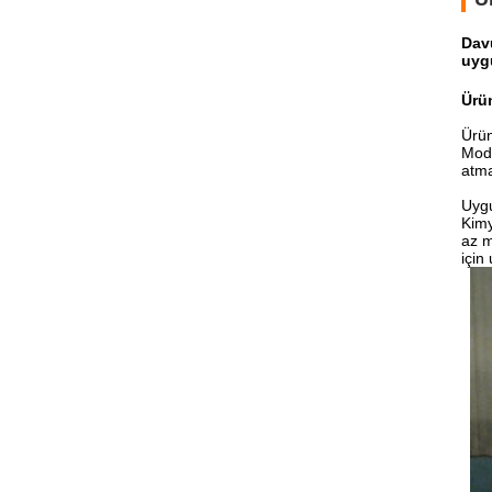
Davu
uyg
Ürü
Ürü
Mode
atma
Uyg
Kimy
az m
için