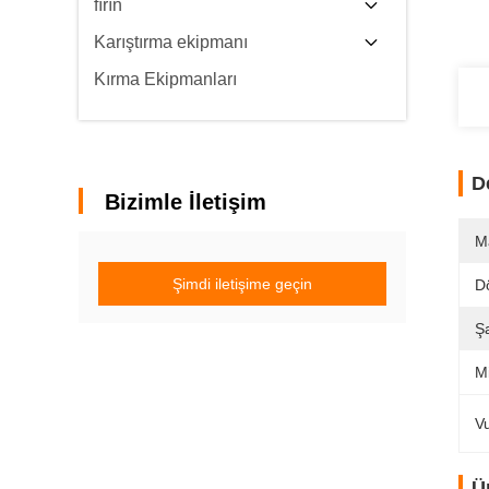
fırın
Karıştırma ekipmanı
Kırma Ekipmanları
D
Bizimle İletişim
M
Şimdi iletişime geçin
D
Ş
Mi
V
Ü