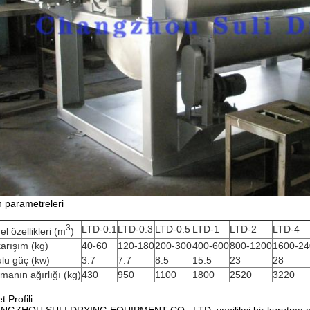
 parametreleri
3
LTD-0.1
LTD-0.3
LTD-0.5
LTD-1
LTD-2
LTD-4
l özellikleri (m
)
karışım (kg)
40-60
120-180
200-300
400-600
800-1200
1600-24
lu güç (kw)
3.7
7.7
8.5
15.5
23
28
manın ağırlığı (kg)
430
950
1100
1800
2520
3220
t Profili
GZHOU SULI DRYING EQUIPMENT CO., LTD. yenilikçi bir kurutma endüst