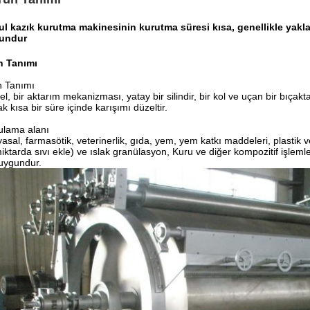
l kazık kurutma makinesinin kurutma süresi kısa, genellikle yaklaş
undur
n Tanımı
n Tanımı
l, bir aktarım mekanizması, yatay bir silindir, bir kol ve uçan bir bıç
k kısa bir süre içinde karışımı düzeltir.
ulama alanı
asal, farmasötik, veterinerlik, gıda, yem, yem katkı maddeleri, plastik ve 
iktarda sıvı ekle) ve ıslak granülasyon, Kuru ve diğer kompozitif işlemle
 uygundur.