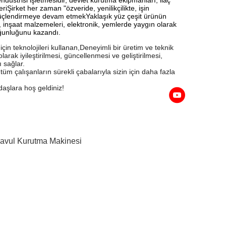
iŞirket her zaman "özveride, yenilikçilikte, işin
ni güçlendirmeye devam etmekYaklaşık yüz çeşit ürünün
, inşaat malzemeleri, elektronik, yemlerde yaygın olarak
oğunluğunu kazandı.
in teknolojileri kullanan,Deneyimli bir üretim ve teknik
larak iyileştirilmesi, güncellenmesi ve geliştirilmesi,
ı sağlar.
üm çalışanların sürekli çabalarıyla sizin için daha fazla
adaşlara hoş geldiniz!
vul Kurutma Makinesi