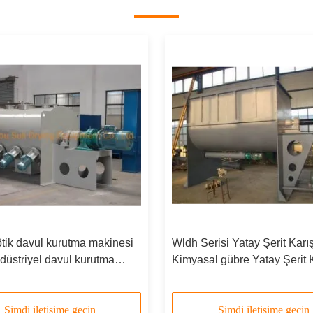
tik davul kurutma makinesi
Wldh Serisi Yatay Şerit Karışt
düstriyel davul kurutma
Kimyasal gübre Yatay Şerit Ka
i
Şimdi iletişime geçin
Şimdi iletişime geçin