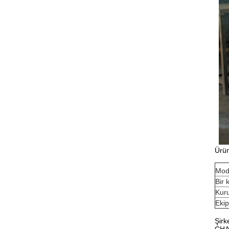
Ürün
Mode
Bir 
Kuru
Ekip
Şirke
CHAN