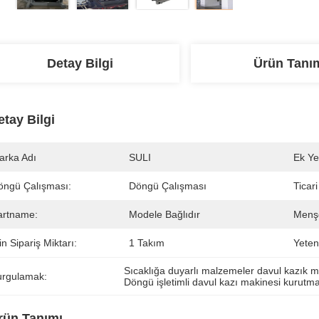
Detay Bilgi
Ürün Tanı
etay Bilgi
arka Adı
SULI
Ek Ye
öngü Çalışması:
Döngü Çalışması
Ticar
artname:
Modele Bağlıdır
Menşe
n Sipariş Miktarı:
1 Takım
Yeten
Sıcaklığa duyarlı malzemeler davul kazık m
urgulamak:
Döngü işletimli davul kazı makinesi kurutm
rün Tanımı