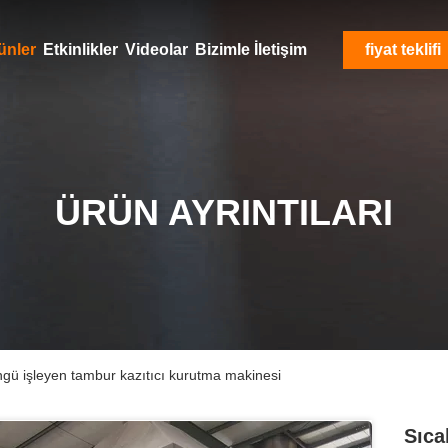
ünler
Etkinlikler
Videolar
Bizimle İletişim
fiyat teklifi
ÜRÜN AYRINTILARI
ngü işleyen tambur kazıtıcı kurutma makinesi
Sıca