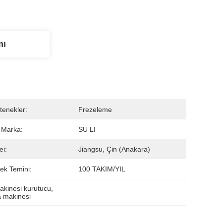
mı
tenekler:
Frezeleme
i Marka:
SU LI
i:
Jiangsu, Çin (Anakara)
ek Temini:
100 TAKIM/YIL
akinesi kurutucu
, 
a makinesi