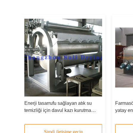
Enerji tasarrufu sağlayan atık su
Farmasö
tucu
temizliği için davul kazı kurutma
yatay en
in
makinesi
makines
Şimdi iletişime geçin