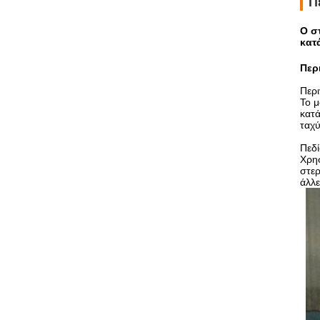
Π
Ο σ
κατ
Περ
Περ
Το μ
κατά
ταχύ
Πεδ
Χρησ
στερ
άλλε