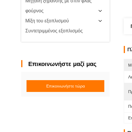
Μηχανή ξήρανσης με σπιν φλας
φούρνος
Μίξη του εξοπλισμού
Συντετριμμένος εξοπλισμός
Π
Επικοινωνήστε μαζί μας
Μ
Λ
Επικοινωνήστε τώρα
Π
Π
Ε