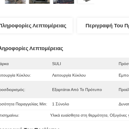
Πληροφορίες Λεπτομέρειας
Περιγραφή Του Π
ληροφορίες Λεπτομέρειας
άρκα
SULI
Πρόσθ
ειτουργία Κύκλου:
Λειτουργία Κύκλου
Εμπο
ροσδιορισμός:
Εξαρτάται Από Το Πρότυπο
Προέ
οσότητα Παραγγελίας Min:
1 Σύνολο
Δυνα
πισημαίνω:
Υλικά ευαίσθητα στη θερμότητα
, 
Οξυγόνες γ