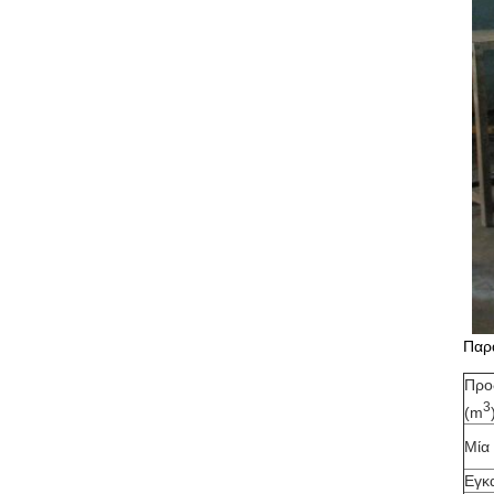
Παρ
Προ
3
(m
Μία 
Εγκ