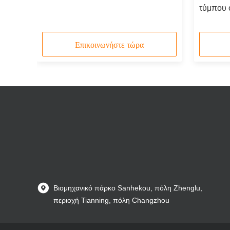
τύμπου 
σθητα
συσκευή
Επικοινωνήστε τώρα
Βιομηχανικό πάρκο Sanhekou, πόλη Zhenglu,
περιοχή Tianning, πόλη Changzhou