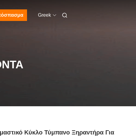
πόσπασμα
Greek
ΌΝΤΑ
μαστικό Κύκλο Τύμπανο Ξηραντήρα Για