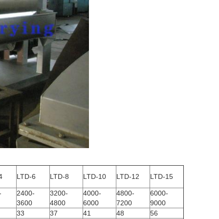
4
LTD-6
LTD-8
LTD-10
LTD-12
LTD-15
-
2400-
3200-
4000-
4800-
6000-
3600
4800
6000
7200
9000
33
37
41
48
56