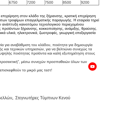
6750
7200
7500
8500
9200
ιχείρηση στον κλάδο της ξήρανσης, κρατική επιχείρηση
των τροφίμων επαγγελματικής παραγωγής. Η εταιρεία τηρεί
την ανάπτυξη καινοτόμου τεχνολογικού περιεχομένου
ίες προϊόντων ξήρανσης, κοκκοποίησης, ανάμιξης, θραύσης.
ικά υλικά, ηλεκτρονικά, ζωοτροφές, γεωργική επεξεργασία
ία για αναβάθμιση του κλάδου, ποιότητα για δημιουργία
 και τεχνικών υπηρεσιών, για να βελτιώνει συνεχώς τα
, υψηλής ποιότητας προϊόντα και καλή εξυπηρέτηση στους
αι προσεκτική", μέσω συνεχών προσπαθειών όλων των
επισκεφθούν το μικρό μας τεστ!
δελλών
,
Στεγνωτήρες Τύμπνων Κενού