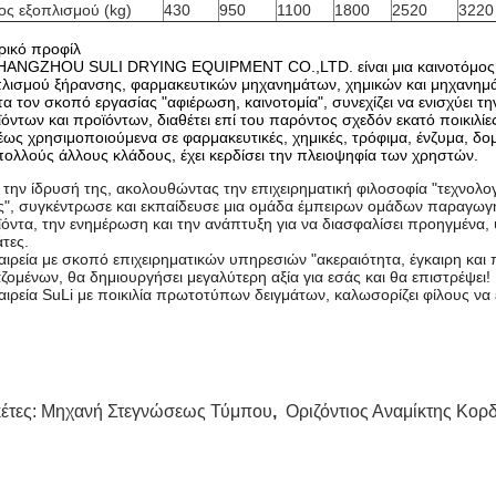
ος εξοπλισμού (kg)
430
950
1100
1800
2520
3220
ρικό προφίλ
HANGZHOU SULI DRYING EQUIPMENT CO.,LTD. είναι μια καινοτόμος επ
λισμού ξήρανσης, φαρμακευτικών μηχανημάτων, χημικών και μηχανημά
α τον σκοπό εργασίας "αφιέρωση, καινοτομία", συνεχίζει να ενισχύει 
όντων και προϊόντων, διαθέτει επί του παρόντος σχεδόν εκατό ποικιλ
ως χρησιμοποιούμενα σε φαρμακευτικές, χημικές, τρόφιμα, ένζυμα, δομ
πολλούς άλλους κλάδους, έχει κερδίσει την πλειοψηφία των χρηστών.
την ίδρυσή της, ακολουθώντας την επιχειρηματική φιλοσοφία "τεχνολογ
ς", συγκέντρωσε και εκπαίδευσε μια ομάδα έμπειρων ομάδων παραγωγής
όντα, την ενημέρωση και την ανάπτυξη για να διασφαλίσει προηγμένα
τες.
αιρεία με σκοπό επιχειρηματικών υπηρεσιών "ακεραιότητα, έγκαιρη κ
ζομένων, θα δημιουργήσει μεγαλύτερη αξία για εσάς και θα επιστρέψει!
αιρεία SuLi με ποικιλία πρωτοτύπων δειγμάτων, καλωσορίζει φίλους να 
κέτες:
Μηχανή Στεγνώσεως Τύμπου
,
Οριζόντιος Αναμίκτης Κορ