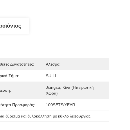
ροϊόντος
ετες Δυνατότητες:
Αλεσμα
ρικό Σήμα:
SU LI
Jiangsu, Κίνα (ηπειρωτική 
λευση:
Χώρα)
τότητα Προσφοράς:
100SETS/YEAR
ια ξύρισμα και ξυλοκόλληση με κύκλο λειτουργίας