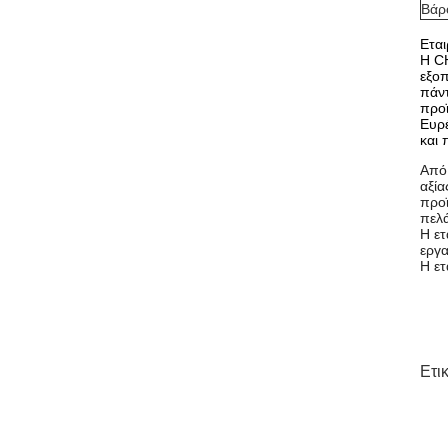
Βάρ
Εται
Η C
εξοπ
πάντ
προϊ
Ευρέ
και 
Από 
αξία
προϊ
πελά
Η ετ
εργα
Η ετ
Ετι