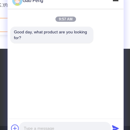
Gao Feng
ς χημικά
κόκκους
lender
9:57 AM
Επικοινωνήστε τώρα
Good day, what product are you looking 
for?
Τηλεφώνημα: +8615716783323