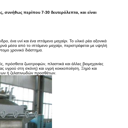
, συνήθως περίπου 7-30 δευτερόλεπτα, και είναι
ρο, ένα υνί και ένα ιπτάμενο μαχαίρι. Το υλικό ρέει αξονικά
ρνά μέσα από το ιπτάμενο μαχαίρι, περιστρέφεται με υψηλή
ντομο χρονικό διάστημα.
φές, πρόσθετα ζωοτροφών, πλαστικά και άλλες βιομηχανίες
ας υγρού στη σκόνη) και υγρή κοκκοποίηση, Ξηρό και
υστων ή ζελατινωδών προσθέτων.