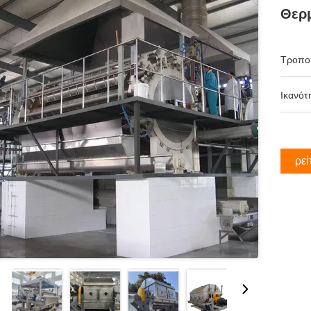
Θερμ
Τροπο
Ικανότ
Βρεί