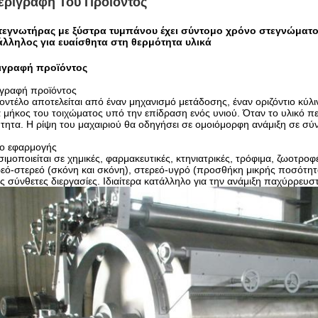
εριγραφή Του Προϊόντος
τεγνωτήρας με ξύστρα τυμπάνου έχει σύντομο χρόνο στεγνώματος
άλληλος για ευαίσθητα στη θερμότητα υλικά
ιγραφή προϊόντος
ιγραφή προϊόντος
οντέλο αποτελείται από έναν μηχανισμό μετάδοσης, έναν οριζόντιο κύλινδ
 μήκος του τοιχώματος υπό την επίδραση ενός υνιού. Όταν το υλικό πε
τητα. Η ρίψη του μαχαιριού θα οδηγήσει σε ομοιόμορφη ανάμιξη σε σύ
ίο εφαρμογής
ιμοποιείται σε χημικές, φαρμακευτικές, κτηνιατρικές, τρόφιμα, ζωοτρο
εό-στερεό (σκόνη και σκόνη), στερεό-υγρό (προσθήκη μικρής ποσότητ
ς σύνθετες διεργασίες. Ιδιαίτερα κατάλληλο για την ανάμιξη παχύρρε