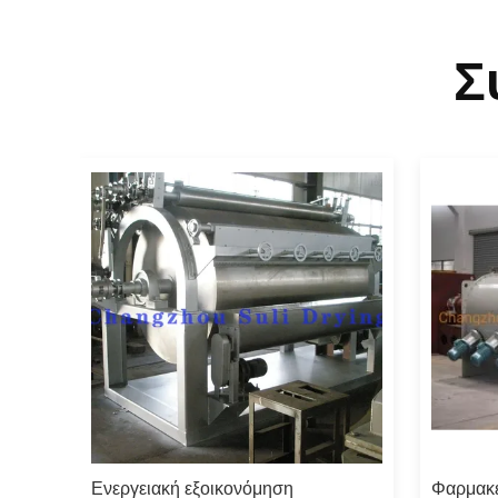
Σ
ηλό
Ενεργειακή εξοικονόμηση
Φαρμακε