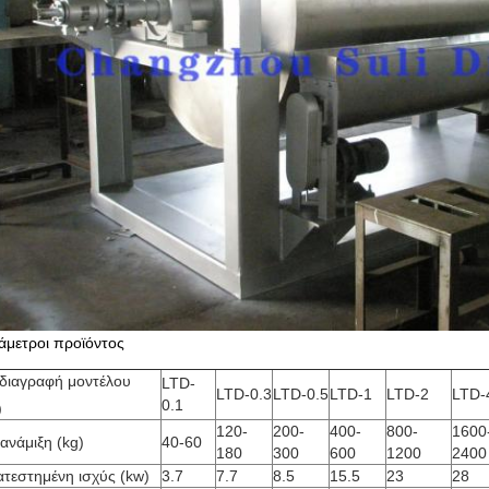
άμετροι προϊόντος
διαγραφή μοντέλου
LTD-
LTD-0.3
LTD-0.5
LTD-1
LTD-2
LTD-
0.1
)
120-
200-
400-
800-
1600
ανάμιξη (kg)
40-60
180
300
600
1200
2400
ατεστημένη ισχύς (kw)
3.7
7.7
8.5
15.5
23
28