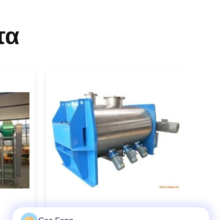
τα
Μηχανή στεγνώσεως βρεγμένου