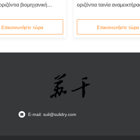
οριζόντια βιομηχανική
οριζόντια ταινία αναμεικτήρα
 στεγνώσεως τύμπου
λιπάσματα οριζόντια ταινία b
Επικοινωνήστε τώρα
Επικοινωνήστε τώρα
Ε-mail: suli@sulidry.com