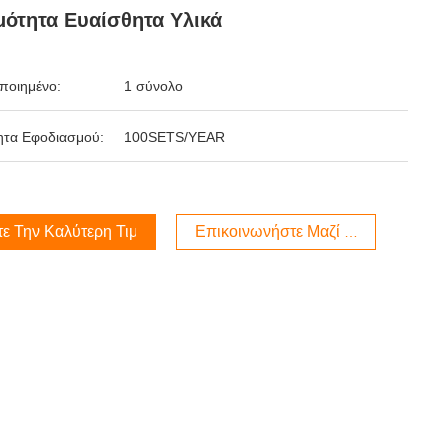
ότητα Ευαίσθητα Υλικά
ποιημένο:
1 σύνολο
ητα Εφοδιασμού:
100SETS/YEAR
τε Την Καλύτερη Τιμή
Επικοινωνήστε Μαζί Μας