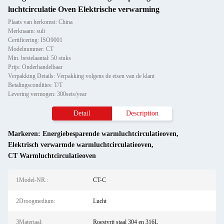
luchtcirculatie Oven Elektrische verwarming
Plaats van herkomst: China
Merknaam: suli
Certificering: ISO9001
Modelnummer: CT
Min. bestelaantal: 50 stuks
Prijs: Onderhandelbaar
Verpakking Details: Verpakking volgens de eisen van de klant
Betalingscondities: T/T
Levering vermogen: 300sets/year
Detail
Description
Markeren:
Energiebesparende warmluchtcirculatieoven
,
Elektrisch verwarmde warmluchtcirculatieoven
,
CT Warmluchtcirculatieoven
1Model-NR.:
CT-C
2Droogmedium:
Lucht
3Materiaal:
Roestvrij staal 304 en 316L