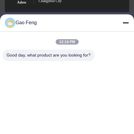
Changzhou City
Adres
Gao Feng
suli@sulidry.com
E-mail
12:16 PM
Good day, what product are you looking for?
0086-519-88670331
Telefoon
Changzhou Su Li drying equipment Co., Ltd.