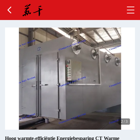
2
/
3
Hoog warmte-efficiëntie Energiebesparing CT Warme