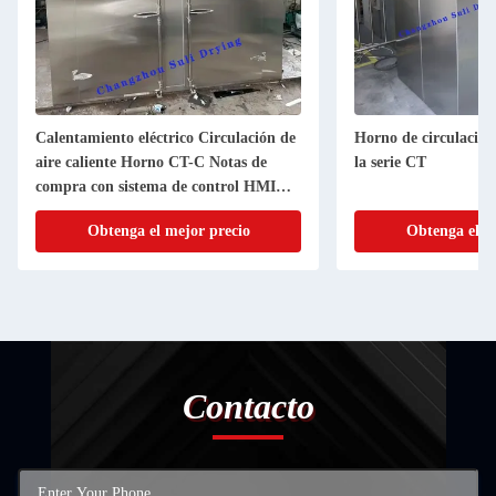
Calentamiento eléctrico Circulación de
Horno de circulación 
aire caliente Horno CT-C Notas de
la serie CT
compra con sistema de control HMI
PLC
Obtenga el mejor precio
Obtenga el m
Contacto