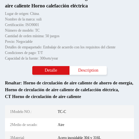
aire caliente Horno calefacción eléctrica
Lugar de origen: China.
Nombre de la marca: suli
Certificación: ISO9001
Número de modelo: TC
Cantidad de orden mínima: 50 juegos
Precio: Negociable
Detalles de empaquetado: Embalaje de acuerdo con los requisitos del cliente
Condiciones de pago: T/T
Capacidad de la fuente: 300sets/year
Detalle
Description
Resaltar:
Horno de circulación de aire caliente de ahorro de energía
,
Horno de circulación de aire caliente de calefacción eléctrica
,
CT Horno de circulación de aire caliente
1Modelo NO.:
TC-C
2Medio de secado:
Aire
3Material:
Acero inoxidable 304 y 316L