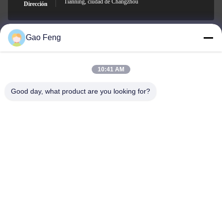
Tianning, ciudad de Changzhou
Dirección
Gao Feng
suli@sulidry.com
E-mail
10:41 AM
Good day, what product are you looking for?
0086-519-88670331
El teléfono.
Changzhou Su Li drying equipment Co., Ltd.