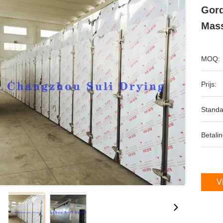
Gord
Mass
MOQ:
Prijs:
Standa
Betalin
V