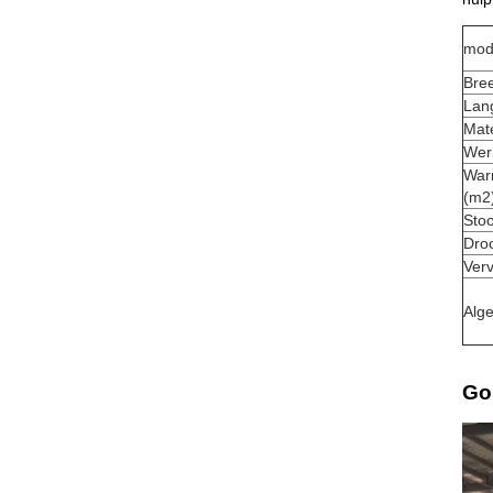
mod
Bre
Lang
Mate
Wer
War
(m2
Sto
Droo
Ver
Alg
Go