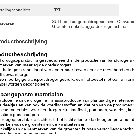
talingscondities:
T/T
SULI eenlaaggordeldrogmachine
, 
Geavanc
arkeren:
Groenten enkellaaggordeldrogmachine
roductbeschrijving
oductbeschrijving
 droogapparatuur is gespecialiseerd in de productie van banddrogers
merken van meerlagige gordeldrogers
e hete gasstroom loopt van onder naar boven door de meshband en d
dt gewaarborgd.
e meerlagige transport droger gebruikt een heftoestel met een unifor
abel worden gecontroleerd.
 aangepaste materialen
voldoen aan de drogen en massaproductie van plantaardige materialen 
e deeltjes,en kan ook de voedingsstoffen en kleuren van de producten
sche materialen voor het drogen zijn: knoflook, pompoen, wortelen, ko
tatie-eigenschappen
droogoppervlak, de luchtdruk, het luchtvolume, de droogtemperatuur
erken van de groenten en de kwaliteitseisen.
nkelijk van de kenmerken van de groenten kunnen verschillende tech
pmiddelen worden toegevoegd.