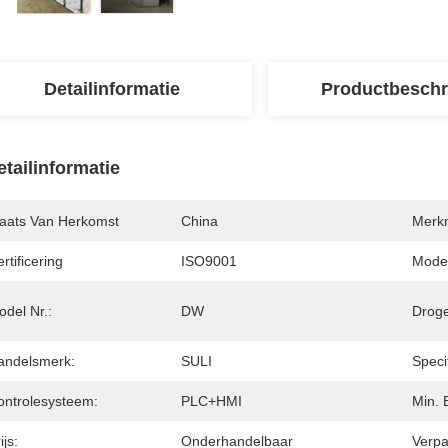
Detailinformatie
Productbeschr
etailinformatie
laats Van Herkomst
China
Merk
rtificering
ISO9001
Mode
del Nr.:
DW
Droge
andelsmerk:
SULI
Specif
ontrolesysteem:
PLC+HMI
Min. 
ijs:
Onderhandelbaar
Verpa