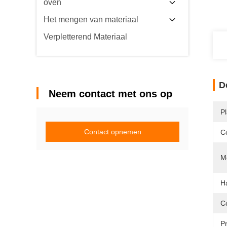
oven
Het mengen van materiaal
Verpletterend Materiaal
D
Neem contact met ons op
P
Contact opnemen
Ce
Mo
H
C
Pr