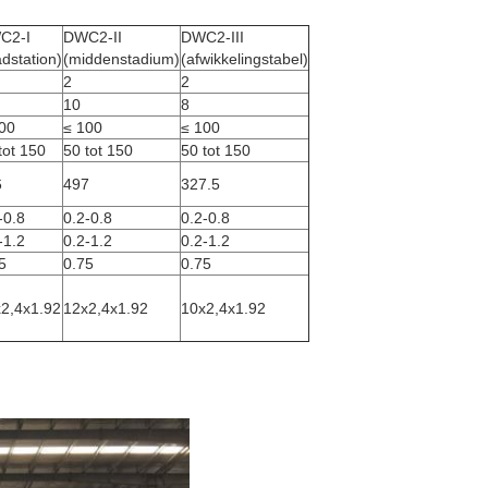
C2-I
DWC2-II
DWC2-III
adstation)
(middenstadium)
(afwikkelingstabel)
2
2
10
8
00
≤ 100
≤ 100
tot 150
50 tot 150
50 tot 150
6
497
327.5
-0.8
0.2-0.8
0.2-0.8
-1.2
0.2-1.2
0.2-1.2
5
0.75
0.75
2,4x1.92
12x2,4x1.92
10x2,4x1.92