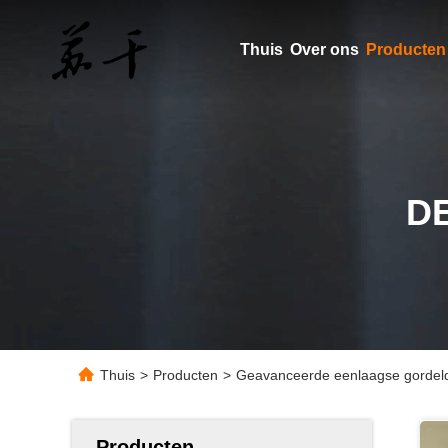
Thuis
Over ons
Producten
D
Thuis
>
Producten
>
Geavanceerde eenlaagse gordeld
Producten