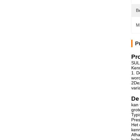
Be
M
P
Pr
SULI
Ken
1. D
wor
2Dez
vari
De
kan 
grot
Typi
Pres
Het 
kenm
Afha
hul