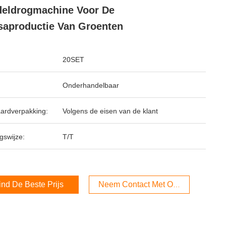
eldrogmachine Voor De
aproductie Van Groenten
20SET
Onderhandelbaar
ardverpakking:
Volgens de eisen van de klant
gswijze:
T/T
ind De Beste Prijs
Neem Contact Met Ons Op