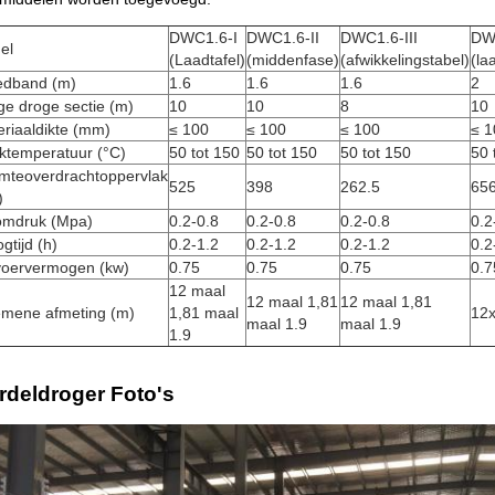
DWC1.6-I
DWC1.6-II
DWC1.6-III
DW
el
(Laadtafel)
(middenfase)
(afwikkelingstabel)
(la
edband (m)
1.6
1.6
1.6
2
e droge sectie (m)
10
10
8
10
riaaldikte (mm)
≤ 100
≤ 100
≤ 100
≤ 1
ktemperatuur (°C)
50 tot 150
50 tot 150
50 tot 150
50 
mteoverdrachtoppervlak
525
398
262.5
65
)
omdruk (Mpa)
0.2-0.8
0.2-0.8
0.2-0.8
0.2
gtijd (h)
0.2-1.2
0.2-1.2
0.2-1.2
0.2
voervermogen (kw)
0.75
0.75
0.75
0.7
12 maal
12 maal 1,81
12 maal 1,81
emene afmeting (m)
1,81 maal
12x
maal 1.9
maal 1.9
1.9
rdeldroger Foto's