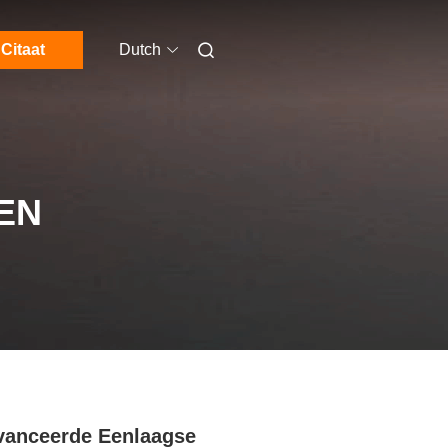
Citaat
Dutch
EN
anceerde Eenlaagse