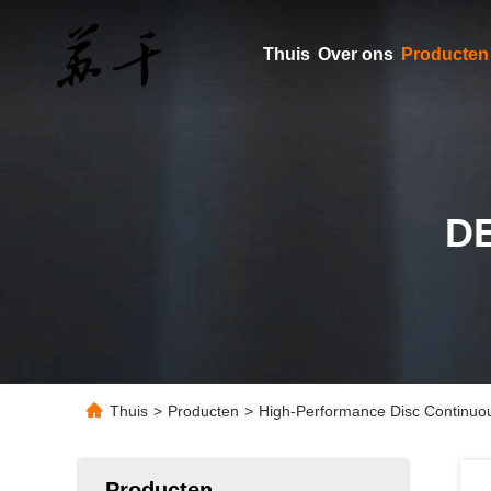
Thuis
Over ons
Producten
D
Thuis
>
Producten
>
High-Performance Disc Continuou
Producten