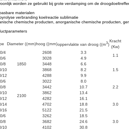
onlijk worden ze gebruikt bij grote verdamping om de droogdoeltreffe
pasbare materialen
pyrolyse verbranding koelreactie sublimatie
nische chemische producten, anorganische chemische producten, gen
ductparameters
Kracht
3
pe
Diameter ((mm)
hoog ((mm)
oppervlakte van droog ((m
)
(Kw)
0/4
2608
3.3
1.1
0/6
3028
4.9
0/8
1850
3448
6.6
0/10
3868
8.2
1.5
0/12
4288
9.9
0/6
3022
8.0
0/8
3442
10.7
2.2
0/10
3862
13.4
2100
0/12
4282
16.1
0/14
4702
18.8
3.0
0/16
5122
21.5
0/6
3262
18.5
0/8
3682
24.6
3.0
0/10
4102
30.8