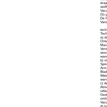
draa
stof
Vacu
(5) 
De h
Vanw
tec
Tech
a) d
Ontw
Maxi
Verw
stoo
wann
b) m
Spin
Arm:
Blad
Wals
warm
c) d
Atmo
uitl
Gesl
omhu
Vacu
d) l