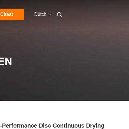
Citaat
Dutch
EN
-Performance Disc Continuous Drying