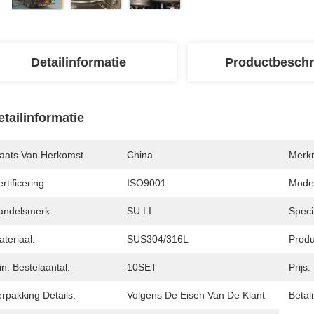
Detailinformatie
Productbeschr
etailinformatie
laats Van Herkomst
China
Merk
rtificering
ISO9001
Mode
andelsmerk:
SU LI
Specif
teriaal:
SUS304/316L
Produ
n. Bestelaantal:
10SET
Prijs:
rpakking Details:
Volgens De Eisen Van De Klant
Betal