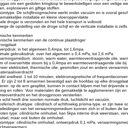
ggas om een gesloten kringloop te bewerkstelligen voor een veilige w
fen, explosieven en giftige stoffen.
ümtype: De schijftroogmachine werkt onder vacuüm en is vooral gesch
gemakkelijke installatie en kleine vloeroppervlakte
ele droger is verzonden en het hele transport is voltooid.
ege de opstelling van de droge schijf en de verticale installatie is zel
hnische kenmerken
nische kenmerken van de continue plaatdroger
roogplaat
erpdruk: in het algemeen 0,4mpa, tot 1,6mpa.
male gebruiksdruk: over het algemeen ≤ 0,4 mPa, tot 1,6 mPa.
armingsmedium: stoom, warm water, warmteoverdraagende olie, warm 
m of oververhitte stoom bij ≤ 0,4mpa en warmteoverdraagende olie bij
eer elektriciteit, thermische olie, gesmolten zout en andere verwarm
ateriaaloverdracht
del snelheid: 1 tot 10 minuten, elektromagnetische of frequentieconver
 Er zijn 2 tot 8 armarmen bevestigd aan de hoofdas op elke droogplaat
eren: op de arm gesplitst, kunnen in contact blijven met het drijvende o
ing en rollen: Voor materialen die gemakkelijk te agglomereren zijn e
teoverdracht en het droogproces versterken.
e schil heeft drie soorten normale druk, luchtdicht en vacuüm.
sferisch druktype: cilindrisch of achthoekig prisma-type, er zijn twee so
aatleidingen van het verwarmingsmedium kunnen zich in of buiten de b
oten type: cilindrische omhulsel, kan 5kpa interne druk weerstaan, ver
lsel, maar ook buiten de omhulsel.
ümtype: cilindrische omhulsel, ontwerpdruk 0,1 mPa, verwarmingsmediu
uchtverwarmers