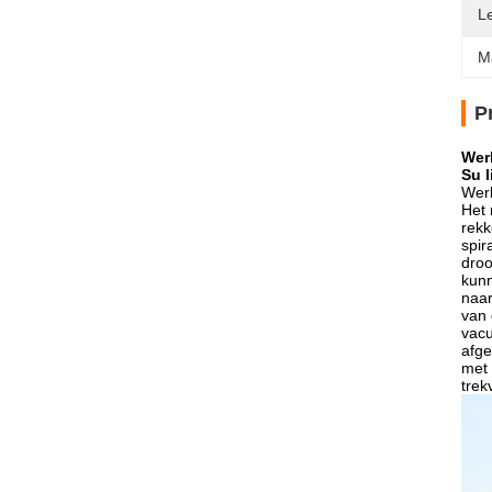
L
M
P
Wer
Su 
Werk
Het 
rekk
spir
droo
kunn
naar
van 
vacu
afge
met 
trek