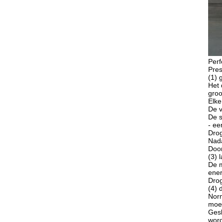
Per
Pres
(1) 
Het 
groo
Elke
De v
De s
- ee
Drog
Nada
Door
(3) 
De m
ener
Drog
(4) 
Norm
moei
Gesl
word