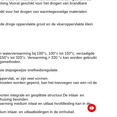
erking.Vooral geschikt voor het drogen van brandbare
ikt voor het drogen van warmtegevoelige materialen.
fs de droge oppervlakte groot en de vloeroppervlakte klein.
waterverwarming bij 100°c, 100°c tot 150°c, verzadigde
 150°c tot 320°c. Verwarming,> 320 °c kan worden gebruikt
ingsmethoden.
sie stapsgewijze snelheidsregulatie.
.
ppervlak, er zijn veel vormen.
n moeten worden geperst, kan het toevoegen van een rol de
orten integrale en gesplitste structuur.De inlaat- en
ehuizing bevinden.
warming medium inlaat en uitlaat hoofdleiding kan in de
m inlaat- en uitlaatleidingen in de omhulsel.