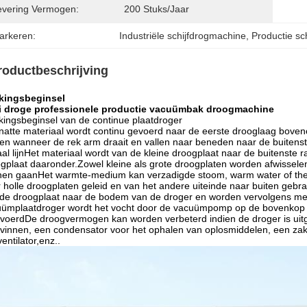
evering Vermogen:
200 Stuks/jaar
arkeren:
Industriële schijfdrogmachine
, 
Productie sc
roductbeschrijving
kingsbeginsel
li droge professionele productie vacuümbak droogmachine
ingsbeginsel van de continue plaatdroger
natte materiaal wordt continu gevoerd naar de eerste drooglaag bove
en wanneer de rek arm draait en vallen naar beneden naar de buitenst
aal lijnHet materiaal wordt van de kleine droogplaat naar de buitenste 
gplaat daaronder.Zowel kleine als grote droogplaten worden afwissele
en gaanHet warmte-medium kan verzadigde stoom, warm water of therm
 holle droogplaten geleid en van het andere uiteinde naar buiten gebr
de droogplaat naar de bodem van de droger en worden vervolgens met 
ümplaatdroger wordt het vocht door de vacuümpomp op de bovenkop g
voerdDe droogvermogen kan worden verbeterd indien de droger is uit
vinnen, een condensator voor het ophalen van oplosmiddelen, een za
ventilator,enz..