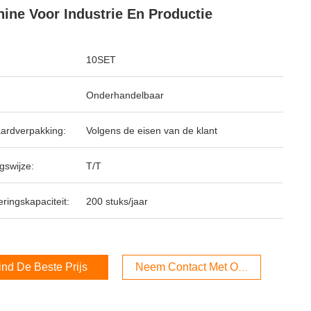
ine Voor Industrie En Productie
10SET
Onderhandelbaar
ardverpakking:
Volgens de eisen van de klant
gswijze:
T/T
ringskapaciteit:
200 stuks/jaar
ind De Beste Prijs
Neem Contact Met Ons Op