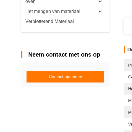
oven
Het mengen van materiaal
Verpletterend Materiaal
D
Neem contact met ons op
P
Contact opnemen
Ce
H
Ma
Mi
Ve