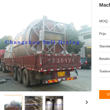
Mach
MOQ:
Prijs:
Standa
Betalin
Toeleve
V