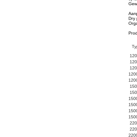
Gewo
Aan
Dry 
Orga
Pro
Ty
120
120
120
120
120
150
150
150
150
150
150
220
220
220