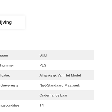
ijving
naam
SULI
lnummer
PLG
icatie:
Afhankelijk Van Het Model
ctievereisten:
Niet-Standaard Maatwerk
Onderhandelbaar
ingscondities:
T/T