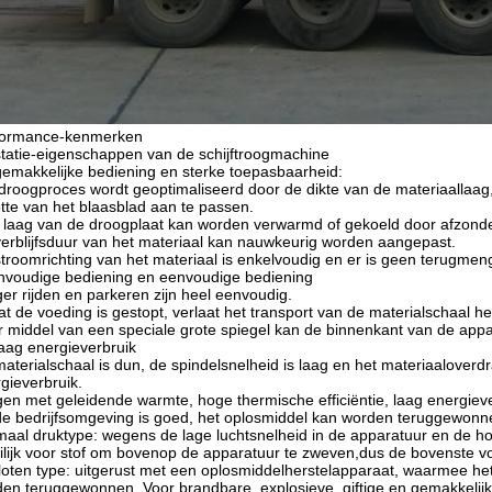
formance-kenmerken
tatie-eigenschappen van de schijftroogmachine
gemakkelijke bediening en sterke toepasbaarheid:
droogproces wordt geoptimaliseerd door de dikte van de materiaallaag,
tte van het blaasblad aan te passen.
 laag van de droogplaat kan worden verwarmd of gekoeld door afzonder
erblijfsduur van het materiaal kan nauwkeurig worden aangepast.
troomrichting van het materiaal is enkelvoudig en er is geen terugme
nvoudige bediening en eenvoudige bediening
er rijden en parkeren zijn heel eenvoudig.
t de voeding is gestopt, verlaat het transport van de materialschaal het
 middel van een speciale grote spiegel kan de binnenkant van de app
laag energieverbruik
aterialschaal is dun, de spindelsnelheid is laag en het materiaalover
gieverbruik.
en met geleidende warmte, hoge thermische efficiëntie, laag energieve
de bedrijfsomgeving is goed, het oplosmiddel kan worden teruggewonn
aal druktype: wegens de lage luchtsnelheid in de apparatuur en de hog
lijk voor stof om bovenop de apparatuur te zweven,dus de bovenste voch
oten type: uitgerust met een oplosmiddelherstelapparaat, waarmee he
en teruggewonnen..Voor brandbare, explosieve, giftige en gemakkelijk 