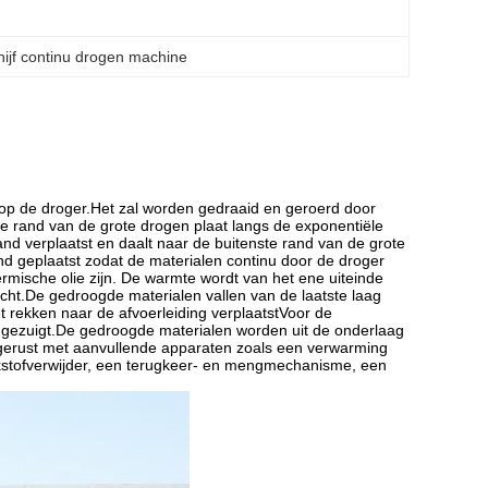
hijf continu drogen machine
nop de droger.Het zal worden gedraaid en geroerd door
e rand van de grote drogen plaat langs de exponentiële
rand verplaatst en daalt naar de buitenste rand van de grote
nd geplaatst zodat de materialen continu door de droger
ische olie zijn. De warmte wordt van het ene uiteinde
acht.De gedroogde materialen vallen van de laatste laag
rekken naar de afvoerleiding verplaatstVoor de
ezuigt.De gedroogde materialen worden uit de onderlaag
gerust met aanvullende apparaten zoals een verwarming
kstofverwijder, een terugkeer- en mengmechanisme, een