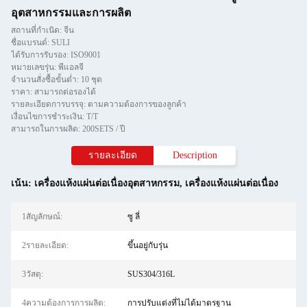
อุตสาหกรรมและการผลิต
สถานที่กำเนิด: จีน
ชื่อแบรนด์: SULI
ได้รับการรับรอง: ISO9001
หมายเลขรุ่น: พีแอลจี
จำนวนสั่งซื้อขั้นต่ำ: 10 ชุด
ราคา: สามารถต่อรองได้
รายละเอียดการบรรจุ: ตามความต้องการของลูกค้า
เงื่อนไขการชำระเงิน: T/T
สามารถในการผลิต: 200SETS / ปี
รายละเอียด
Description
เน้น:
เครื่องแห้งแผ่นต่อเนื่องอุตสาหกรรม
,
เครื่องแห้งแผ่นต่อเนื่อง
1สัญลักษณ์:
ซู ลี่
2รายละเอียด:
ขึ้นอยู่กับรุ่น
3วัสดุ:
SUS304/316L
4ความต้องการการผลิต:
การปรับแต่งที่ไม่ได้มาตรฐาน