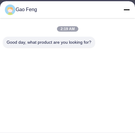
Gao Feng
suli@sulidry.com
E-mail
2:19 AM
Good day, what product are you looking for?
0086-519-88670331
โทรศัพท์
Changzhou Su Li drying equipment Co., Ltd.