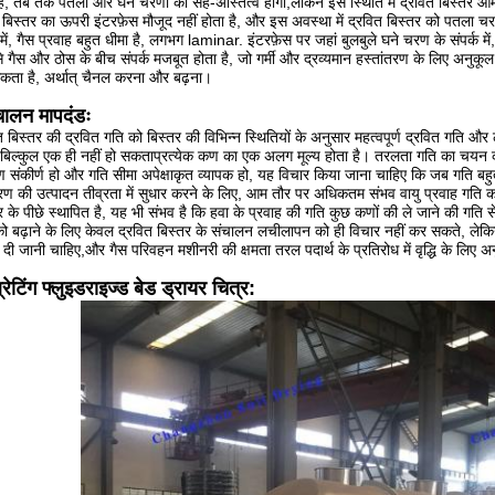
है, तब तक पतला और घने चरणों का सह-अस्तित्व होगा,लेकिन इस स्थिति में द्रवित बिस्तर आ
ो बिस्तर का ऊपरी इंटरफ़ेस मौजूद नहीं होता है, और इस अवस्था में द्रवित बिस्तर को पतला च
ें, गैस प्रवाह बहुत धीमा है, लगभग laminar. इंटरफ़ेस पर जहां बुलबुले घने चरण के संपर्क में
 गैस और ठोस के बीच संपर्क मजबूत होता है, जो गर्मी और द्रव्यमान हस्तांतरण के लिए अनुकूल 
कता है, अर्थात् चैनल करना और बढ़ना।
चालन मापदंडः
त बिस्तर की द्रवित गति को बिस्तर की विभिन्न स्थितियों के अनुसार महत्वपूर्ण द्रवित गति और ल
 बिल्कुल एक ही नहीं हो सकताप्रत्येक कण का एक अलग मूल्य होता है। तरलता गति का चयन करत
 संकीर्ण हो और गति सीमा अपेक्षाकृत व्यापक हो, यह विचार किया जाना चाहिए कि जब गति बहुत
 की उत्पादन तीव्रता में सुधार करने के लिए, आम तौर पर अधिकतम संभव वायु प्रवाह गति क
र के पीछे स्थापित है, यह भी संभव है कि हवा के प्रवाह की गति कुछ कणों की ले जाने की गति 
ो बढ़ाने के लिए केवल द्रवित बिस्तर के संचालन लचीलापन को ही विचार नहीं कर सकते, लेकि
ी दी जानी चाहिए,और गैस परिवहन मशीनरी की क्षमता तरल पदार्थ के प्रतिरोध में वृद्धि के लिए अ
्रेटिंग फ्लुइडराइज्ड बेड ड्रायर चित्र: