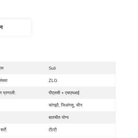
णन
नाम
Suli
ंख्या
ZLG
ण प्रणाली:
पीएलसी + एचएमआई
चांगझौ, जिआंगसु, चीन
बातचीत योग्य
र्तें:
टी/टी