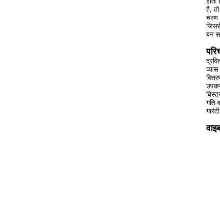
होता 
है, त
चरण म
जिससे
बन स
परि
द्रवि
व्यास
वितरण
उपकरण
बिस्त
गति क
गारंट
वाइब