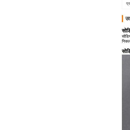
प्
उत
सोड
सोडिय
निकल,
सोड