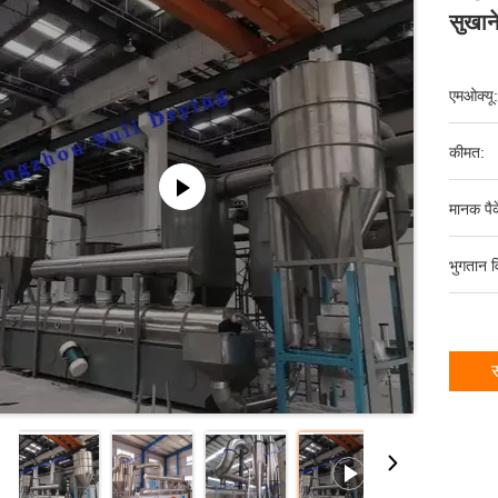
सुखान
एमओक्यू:
कीमत:
मानक पैक
भुगतान व
स