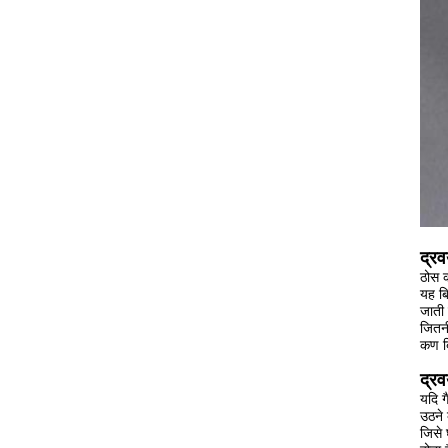
द्रव
ठोस क
यह बि
जाती 
जितनी
कण बि
द्रव
यदि ग
उठने 
जिसे 