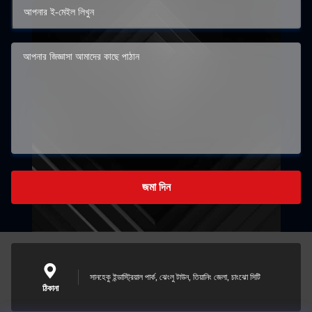
জমা দিন
সানহেকু ইন্ডাস্ট্রিয়াল পার্ক, ঝেংলু টাউন, তিয়ানিং জেলা, চাংঝো সিটি
ঠিকানা