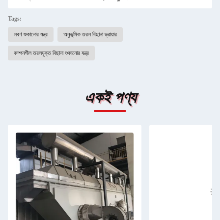
Tags:
লবণ শুকানোর যন্ত্র
অনুভূমিক তরল বিছানা ড্রায়ার
কম্পনশীল তরলযুক্ত বিছানা শুকানোর যন্ত্র
একই পণ্য