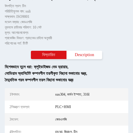
উৎপত্তি স্থল: চীন
পরিচিতিমুলক নাম: suli
সাক্ষ্যদান: ISO9001
মডেল নম্বার: জেডএলজি
ন্যূনতম চাহিদার পরিমাণ: 10 সেট
মূল্য: আলোচনাযোগ্য
প্যাকেজিং বিবরণ: গ্রাহকের চাহিদা অনুযায়ী
পরিশোধের শর্ত: টি/টি
বিস্তারিত
Description
বিশেষভাবে তুলে ধরা:
ফ্লুইডাইজড বেড ড্রায়ার
,
সোডিয়াম অ্যাসিটেট কম্পনশীল তরলীকৃত বিছানা শুকানোর যন্ত্র
,
বৈদ্যুতিক গরম কম্পনশীল তরল বিছানা শুকানোর যন্ত্র
1উপাদান:
sus304, কার্বন ইস্পাত, 316l
2নিয়ন্ত্রণ ব্যবস্থা:
PLC+HMI
3মডেল:
জেডএলজি
4উৎপত্তি:
চাংঝো, জিয়াংসু, চীন