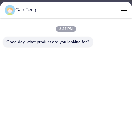
Gao Feng
suli@sulidry.com
E-mail
2:37 PM
Good day, what product are you looking for?
0086-519-88670331
ফোন
Changzhou Su Li drying equipment Co., Ltd.