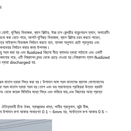
ে।
্ট, ঘূর্ণিঝড় বিভাজক, ব্যাগ ফিল্টার, উচ্চ চাপ কেন্দ্রীয় বায়ুচলাচল ফ্যান, অপারেটিং
চনা করা যেতে পারে, আপনি ঘূর্ণিঝড় বিভাজক, ব্যাগ ফিল্টার চয়ন করতে পারেন,
মাত্র সাইক্লন বিভাজক নির্বাচন করতে হবে, হালকা অনুপাত ছোট গ্রানুলার এবং
্ট কনভেয়র নির্বাচন করার জন্য উপলব্ধ।
ায়ু গরম করা হয় এবং fluidized বিছানা নীচে ব্লাভার দ্বারা পাঠানো এবং একটি
ানোর পরে, এটি নিষ্কাশন বন্দর থেকে ছেড়ে দেওয়া হয়।নিষ্কাশন গ্যাস fluidized
ধার দ্বারা discharged হয়.
রম বাতাস দ্বারা সিদ্ধ করা হয়। উপাদান সঙ্গে গরম বাতাসের ব্যাপক যোগাযোগের
 গরম বাতাস দ্বারা গরম হয়।তাপ এবং ভর স্থানান্তর প্রক্রিয়া উন্নত হয়যদি
ড থেকে কয়েক মিনিটের মধ্যে সিদ্ধ এবং শুকিয়ে যায়,এবং বিছানার অন্য প্রান্ত
ঐতিহ্যবাহী চীনা ঔষধ, স্বাস্থ্যকর খাদ্য, পানীয় গ্রানুলাস, ভুট্টা বীজ,
প্রযোজ্য উপাদান কণা আকার সাধারণত 0.1 ~ 6mm হয়, সর্বোত্তম কণা আকার 0.5 ~