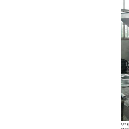
চ্যাংঝ
কোম্প