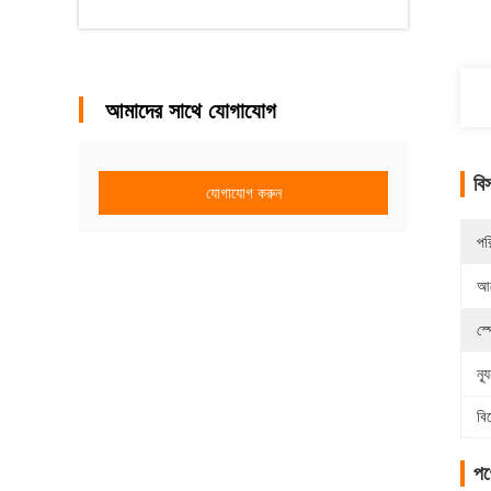
আমাদের সাথে যোগাযোগ
বি
যোগাযোগ করুন
পর
আব
স্
ন্
বি
পণ্