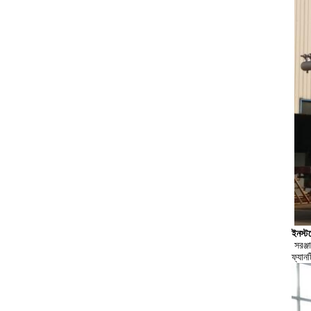
ইনস্টল
সরঞ্
ফ্যান