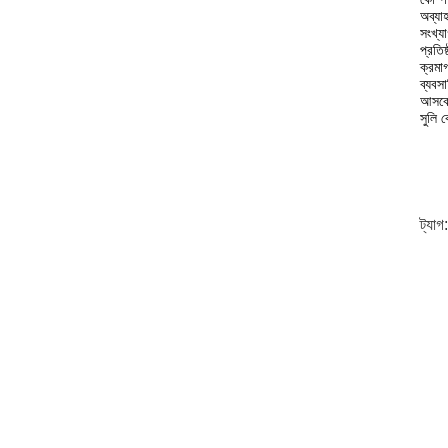
অব্যা
সংখ্য
প্রতি
ক্রমা
ব্যবস
আসবে
সুলি 
ট্যাগ