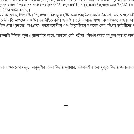
হতপ্রায় একশ' প্রকারের পণ্যের গ্রানুলেশন,মিশ্রণ,কষাকষি। ওষুধ,রাসায়নিক,খাদ্য,এনজাইম,নির্মাণ সাম
াগরিষ্ঠতা অর্জন করেছে।
ষ্ঠার পর থেকে, শিল্পের উন্নতি, গুণমান এবং মূল্য সৃষ্টির জন্য প্রযুক্তির ব্যবসায়িক দর্শন ধরে রেখ
গত উন্নতি,আপডেট এবং উন্নয়ন নিশ্চিত করার জন্য উন্নত,উচ্চ মানের পণ্য এবং গ্রাহকদের জন্য ভ
ায়িক সেবা প্রদানের "অখণ্ডতা, সময়োপযোগীতা এবং চিন্তাশীলতা"র লক্ষ্যে কোম্পানি,সব কর্মচারীদের
!
কোম্পানি বিভিন্ন নমুনা প্রোটোটাইপ আছে, আমাদের ছোট পরীক্ষা পরিদর্শন করতে বন্ধুদের স্বাগত জান
:
লবণ শুকানোর যন্ত্র
,
অনুভূমিক তরল বিছানা ড্রায়ার
,
কম্পনশীল তরলযুক্ত বিছানা শুকানোর যন
প্রস্তাবিত পণ্য