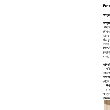
শিল্প
পণ্যের
পণ্যের
উষ্ণত
টেবিল
এছাড়
গুঁড়
বাল্ক
তরল-শ
বিছান
বাষ্প,
কার্যক
পরি
কারণে
অবিচ্
থেকে 
উপক
রাস
খাদ্য
3mm