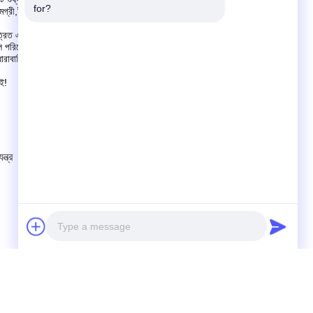
for?
গ্রী,ইলেকট্রনিক্স,ফুড,কৃষি প্রক্রিয়াকরণ এবং অন্যান্য অনেক শিল্প, ব্যবহারকারীর
ে,একত্রিত এবং অভিজ্ঞ উৎপাদন ও প্রযুক্তিগত সেবা দলের একটি দল প্রশিক্ষণপণ্যের
াল পরিষেবা।
 ধারাবাহিক প্রচেষ্টার মাধ্যমে,আপনার জন্য আরও বেশি মূল্য তৈরি করবে এবং ফিরে
াই!
্ত্র
Photo