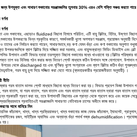
ের জন্য উপযুক্ত এবং সাধারণ শুকানোর সরঞ্জামগুলির তুলনায় 30% এরও বেশি শক্তি সঞ্চয় করতে পার
 বর্ণনা
 বর্ণনা
া এবং শুকানোর, এছাড়াও fluidized বিছানা হিসাবে পরিচিত, এটি বায়ু ফিল্টার, হিটার, উষ্ণতা বিছানা হোস
,শুকানোর উপকরণের ভিন্ন প্রকৃতির কারণে, সমর্থনকারী ধুলো অপসারণ সরঞ্জাম, প্রয়োজন অনুযায়ী বিবে
াও তাদের এক নির্বাচন করতে পারেন, সাধারণভাবে,বড় কণা যেমন গুঁড়া এবং কণা শুকানোর অনুপাত শুধু
াযুক্ত উপকরণগুলিকে ব্যাগ ফিল্টার দিয়ে সজ্জিত করা দরকার, এবং বায়ুসংক্রান্ত ফিডিং ডিভাইস এবং বেল
 সলিড উপাদান একটি ফিডার দ্বারা তরলযুক্ত বিছানা শুকানোর মধ্যে খাওয়ানো হয়।ফিল্টার পরিষ্কার ব
ক্ত তাপ ভর বিনিময় গঠন করার জন্য বিতরণ প্লেট মাধ্যমে কঠিন উপাদান সঙ্গে যোগাযোগ. উপাদান শুক
া উপরের থেকে discharged হয় এবং ঘূর্ণিঝড় ধুলো সংগ্রাহক এবং ব্যাগ ফিল্টার কঠিন গুঁড়া পুনরুদ্
 বৈদ্যুতিক, গরম বায়ু চুলা দিয়ে সজ্জিত করা যেতে পারে (ব্যবহারকারীর প্রয়োজনীয়তা অনুযায়ী) ।
রী নীতি
ষ্কার গরম বাতাস ভালভ প্লেট মাধ্যমে বিছানা মধ্যে বিতরণ করা হয়। ফিডার প্রবেশ ভিজা উপাদান গ
, গরম বাতাস, যা গরম বাতাস, গরম বাতাস এবং গরম বাতাস দ্বারা গরম বাতাস দ্বারা গরম বাতাস দ্বারা
ছিন্ন প্রকারটি গ্রহণ করা হয়, তবে উপাদানটি বিছানার এক প্রান্ত থেকে প্রবেশ করে এবং কয়েক সেকেন্
স্বয়ংক্রিয়ভাবে প্রবাহিতএই সরঞ্জামগুলি সাধারণত নেতিবাচক চাপের অধীনে কাজ করে।
রণের সাথে মানিয়ে নিন
ায়নিক কাঁচামাল, খাদ্য, খাদ্য প্রক্রিয়াকরণ, খাদ্য শুকানোর কাজ যেমনঃ কাঁচামাল, ট্যাবলেট, গ্রানুলাস, 
,প্লাস্টিকের রজন, সাইট্রিক অ্যাসিড এবং অন্যান্য গুঁড়া পদার্থ শুষ্ক dehumidification। 
 হয়।