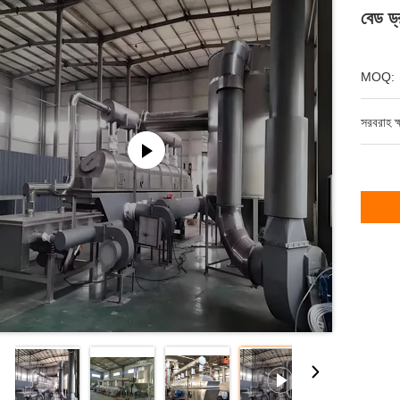
বেড ড্র
MOQ:
সরবরাহ ক্