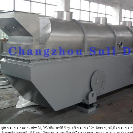
ু সুলি শুকানোর সরঞ্জাম কোম্পানি, লিমিটেড একটি উদ্ভাবনী শুকানোর শিল্প উদ্যোগ, রাষ্ট্রীয় শুকানোর সরঞ
ানিকোম্পানি সবসময়ই "উদ্দীপনা, উদ্ভাবন, কাজের উদ্দেশ্য" মেনে চলেছে।পণ্য এবং পণ্য বর্তমানে 