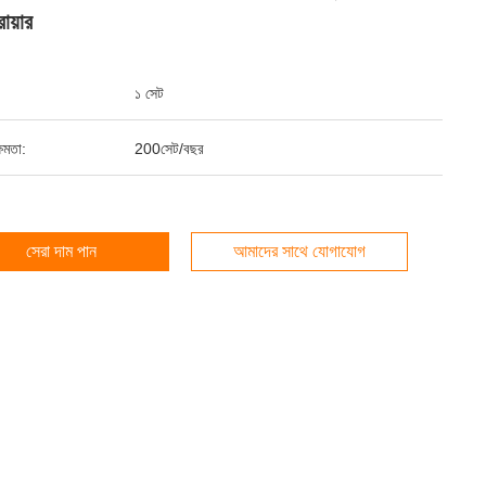
ায়ার
১ সেট
ষমতা:
200সেট/বছর
সেরা দাম পান
আমাদের সাথে যোগাযোগ