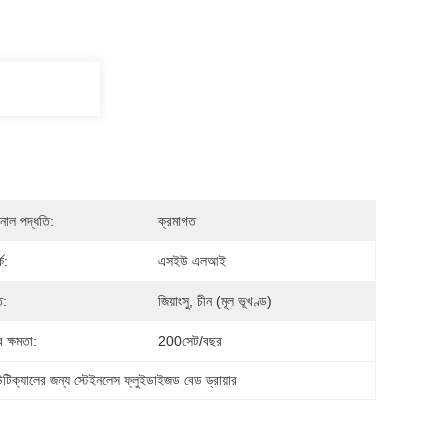
নাল পদ্ধতি:
ক্রমাগত
ক:
এসইউ এলআই
ি:
জিয়াংসু, চীন (মূল ভূখণ্ড)
 ক্ষমতা:
200সেট/বছর
িউটিক্যালের জন্য স্টেইনলেস ফ্লুইডাইজড বেড ড্রায়ার