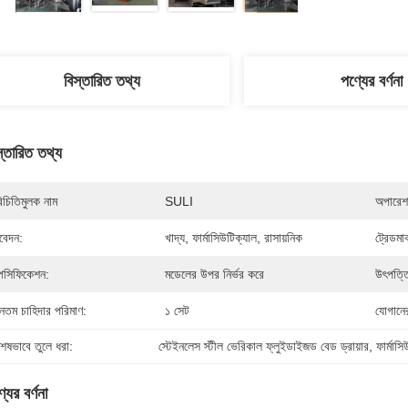
বিস্তারিত তথ্য
পণ্যের বর্ণনা
স্তারিত তথ্য
িচিতিমুলক নাম
SULI
অপারেশ
েদন:
খাদ্য, ফার্মাসিউটিক্যাল, রাসায়নিক
ট্রেডমার্
পেসিফিকেশন:
মডেলের উপর নির্ভর করে
উৎপত্ত
যূনতম চাহিদার পরিমাণ:
১ সেট
যোগানের
শেষভাবে তুলে ধরা:
স্টেইনলেস স্টীল ভেরিকাল ফ্লুইডাইজড বেড ড্রায়ার
, 
ফার্মাস
যের বর্ণনা