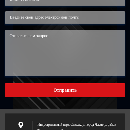
Отправить
Индустриальный парк Санхекоу, город Чжэнлу, район