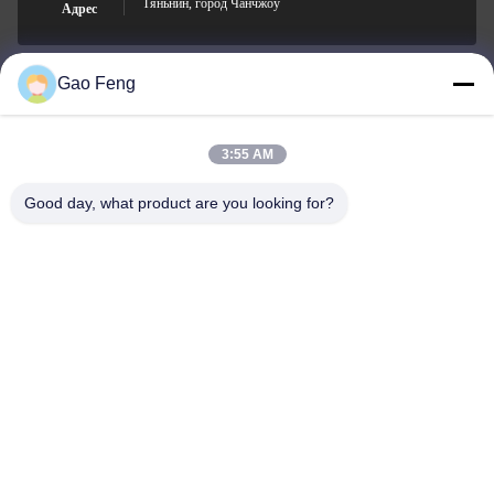
Тяньнин, город Чанчжоу
Адрес
Gao Feng
suli@sulidry.com
E-mail
3:55 AM
Good day, what product are you looking for?
0086-519-88670331
Телефон
Changzhou Su Li drying equipment Co., Ltd.