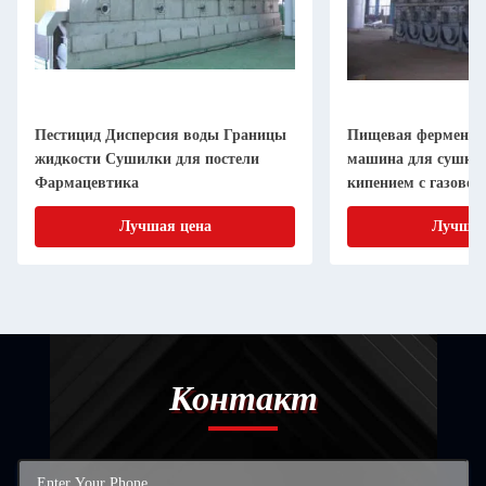
Пестицид Дисперсия воды Границы
Пищевая ферментн
жидкости Сушилки для постели
машина для сушки
Фармацевтика
кипением с газовой
Лучшая цена
Лучшая
Контакт