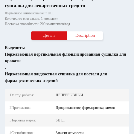
сушилка для лекарственных средств
Фирменное наименование: SULI
Количество мин заказа: 1 комплект
Поставка способности: 200 комплектов/год
Деталь
Description
Выделить:
Нержавеющая вертикальная флюидизированная сушилка для
кровати
,
Нержавеющая жидкостная сушилка для постели для
фармацевтических изделий
1Метод работы:
НЕПРЕРЫВНЫЙ
2Приложение:
Продовольствие, фармацевтика, химия
3Торговая марка:
SU LI
4Спецификация:
Зависит от модели