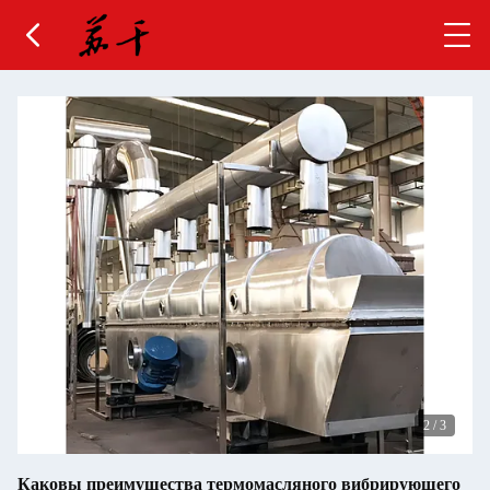
3
/
3
Каковы преимущества термомасляного вибрирующего