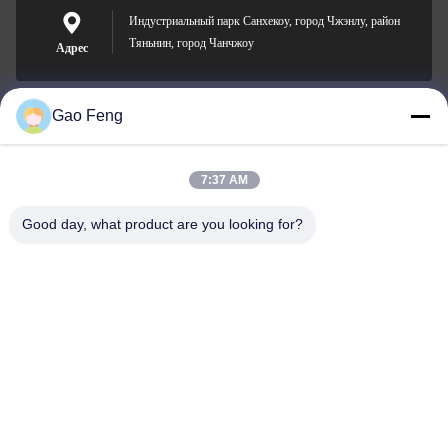
Индустриальный парк Санхекоу, город Чжэнлу, район
Тяньнин, город Чанчжоу
Адрес
Gao Feng
suli@sulidry.com
E-mail
7:37 AM
Good day, what product are you looking for?
0086-519-88670331
Телефон
Changzhou Su Li drying equipment Co., Ltd.