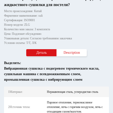
жидкостного сушилки для постели?
Место происхождения: Китай
Фирменное наименование: suli
Сертификация: ISO9001
Номер модели: ZLG
Количество мин заказа: 3 комплекта
Цена: Подлежит обсуждению
Упаковывая детали: Согласно требованиям заказчика
Условия оплаты: Т/Т, Л/К
Деталь
Description
Выделить:
Вибрационная сушилка с подогревом термического масла
,
сушильная машина с псевдоожиженным слоем
,
промышленная сушилка с вибрирующим слоем
1Материал:
Нержавеющая сталь, углеродистая сталь
Паровое отопление, термомасляное
2Источник тепла:
отопление, печь с горячим воздухом, печь с
отходящим газом/мазутом.