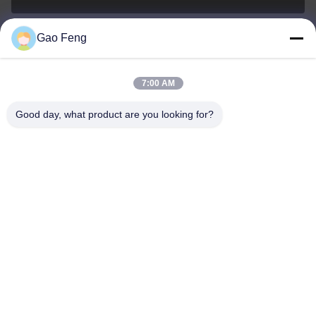
Gao Feng
suli@sulidry.com
E-mail
7:00 AM
Good day, what product are you looking for?
0086-519-88670331
Telepon
Changzhou Su Li drying equipment Co., Ltd.