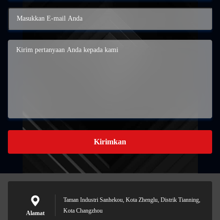
Kirimkan
Taman Industri Sanhekou, Kota Zhenglu, Distrik Tianning,
Kota Changzhou
Alamat