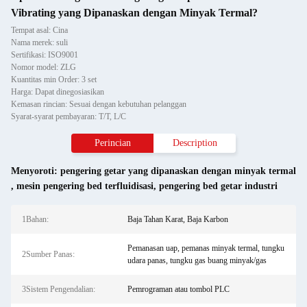
Vibrating yang Dipanaskan dengan Minyak Termal?
Tempat asal: Cina
Nama merek: suli
Sertifikasi: ISO9001
Nomor model: ZLG
Kuantitas min Order: 3 set
Harga: Dapat dinegosiasikan
Kemasan rincian: Sesuai dengan kebutuhan pelanggan
Syarat-syarat pembayaran: T/T, L/C
Perincian
Description
Menyoroti:
pengering getar yang dipanaskan dengan minyak termal
,
mesin pengering bed terfluidisasi
,
pengering bed getar industri
1Bahan:
Baja Tahan Karat, Baja Karbon
Pemanasan uap, pemanas minyak termal, tungku
2Sumber Panas:
udara panas, tungku gas buang minyak/gas
3Sistem Pengendalian:
Pemrograman atau tombol PLC