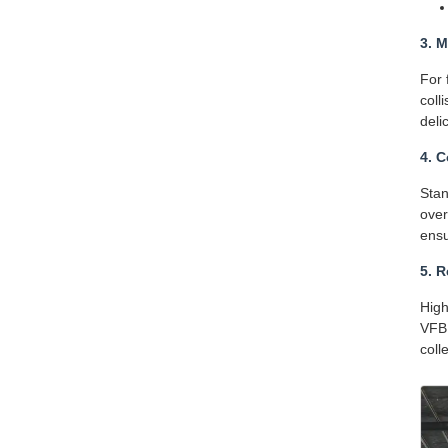
3. 
For 
coll
deli
4. 
Stan
over
ensu
5. 
High
VFBD
coll