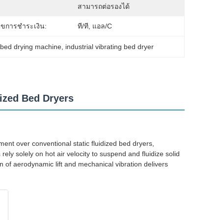
:
สามารถต่อรองได้
นไขการชำระเงิน:
ที/ที, แอล/C
d bed drying machine
, 
industrial vibrating bed dryer
dized Bed Dryers
ent over conventional static fluidized bed dryers,
ely solely on hot air velocity to suspend and fluidize solid
 of aerodynamic lift and mechanical vibration delivers