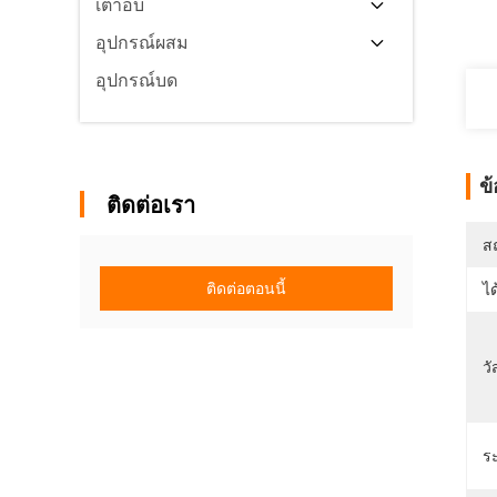
เตาอบ
อุปกรณ์ผสม
อุปกรณ์บด
ข
ติดต่อเรา
สถ
ติดต่อตอนนี้
ได
วั
ร