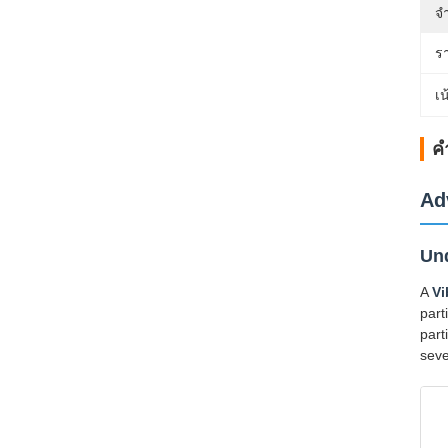
จำ
ร
เน
ค
Ad
Und
A
Vi
part
part
seve