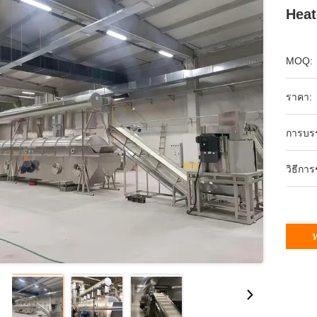
Heat
MOQ:
ราคา:
การบร
วิธีกา
ห