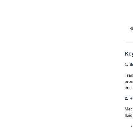
Ke
1. S
Trad
pron
ensu
2. 
Mech
fluid