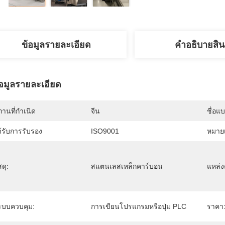
ข้อมูลรายละเอียด
คําอธิบายสิน
้อมูลรายละเอียด
านที่กำเนิด
จีน
ชื่อแ
้รับการรับรอง
ISO9001
หมายเ
สดุ:
สแตนเลสเหล็กคาร์บอน
แหล่ง
ะบบควบคุม:
การเขียนโปรแกรมหรือปุ่ม PLC
ราคา