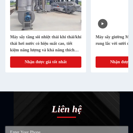
Máy sấy tầng sôi nhiệt thải khí thải/khí
Máy sấy giường MSG
thải hơi nước có hiệu suất cao, tiết
rung lắc với sưởi điệ
kiệm năng lượng và khả năng thích
ứng rộng.
Nhận được giá tốt nhất
Nhận được gi
Liên hệ