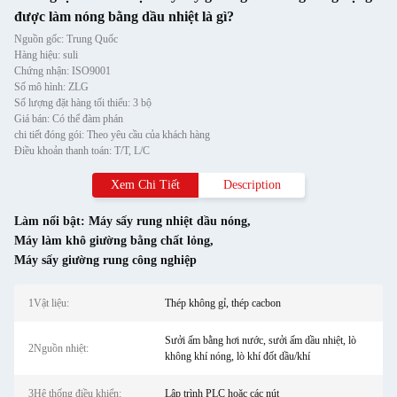
được làm nóng bằng dầu nhiệt là gì?
Nguồn gốc: Trung Quốc
Hàng hiệu: suli
Chứng nhận: ISO9001
Số mô hình: ZLG
Số lượng đặt hàng tối thiểu: 3 bộ
Giá bán: Có thể đàm phán
chi tiết đóng gói: Theo yêu cầu của khách hàng
Điều khoản thanh toán: T/T, L/C
Xem Chi Tiết
Description
Làm nổi bật:
Máy sấy rung nhiệt dầu nóng
,
Máy làm khô giường bằng chất lỏng
,
Máy sấy giường rung công nghiệp
1Vật liệu:
Thép không gỉ, thép cacbon
Sưởi ấm bằng hơi nước, sưởi ấm dầu nhiệt, lò
2Nguồn nhiệt:
không khí nóng, lò khí đốt dầu/khí
3Hệ thống điều khiển:
Lập trình PLC hoặc các nút