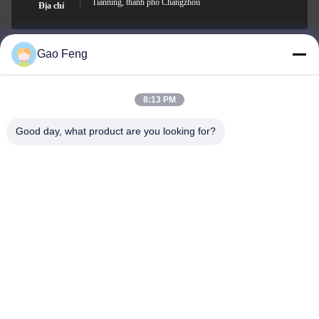
Tianning, thành phố Changzhou
Địa chỉ
Gao Feng
suli@sulidry.com
E-mail
8:13 PM
Good day, what product are you looking for?
0086-519-88670331
Điện thoại
Changzhou Su Li drying equipment Co., Ltd.