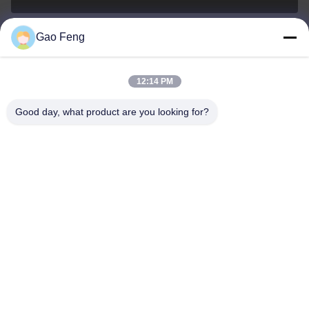
Gao Feng
suli@sulidry.com
E-mail
12:14 PM
Good day, what product are you looking for?
0086-519-88670331
전화
Changzhou Su Li drying equipment Co., Ltd.