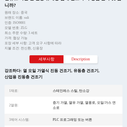
니까?
원래 장소: 중국
브랜드 이름: suli
인증: ISO9001
모델 번호: ZLG
최소 주문 수량: 3 세트
가격: 협상 가능
포장 세부 사항: 고객 요구 사항에 따라
지불 조건: 전신환, 신용장
세부사항
Description
강조하다:
열 오일 가열식 진동 건조기
,
유동층 건조기
,
산업용 진동층 건조기
1재료:
스테인레스 스틸, 탄소강
증기 가열, 열유 가열, 열풍로, 오일/가스 연
2열원:
소로
3제어 시스템:
PLC 프로그래밍 또는 버튼