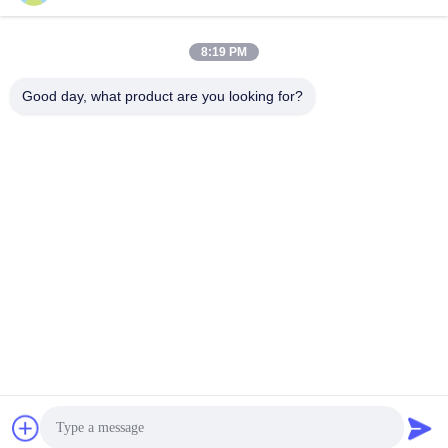
suli@sulidry.com
E-mail
8:19 PM
Good day, what product are you looking for?
0086-519-88670331
전화
Changzhou Su Li drying equipment Co., Ltd.
Get a Quote
Changzhou Su Li drying equipment Co., Ltd.