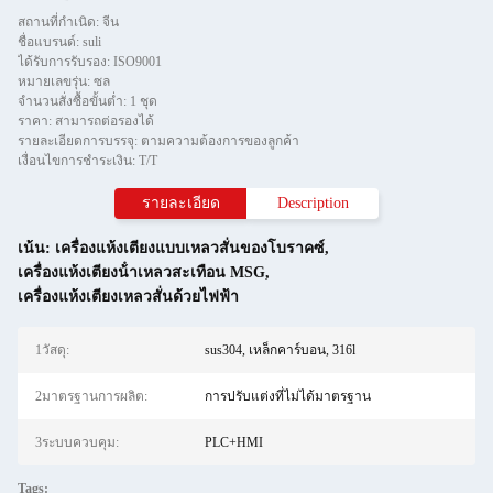
สถานที่กำเนิด: จีน
ชื่อแบรนด์: suli
ได้รับการรับรอง: ISO9001
หมายเลขรุ่น: ซล
จำนวนสั่งซื้อขั้นต่ำ: 1 ชุด
ราคา: สามารถต่อรองได้
รายละเอียดการบรรจุ: ตามความต้องการของลูกค้า
เงื่อนไขการชำระเงิน: T/T
รายละเอียด
Description
เน้น:
เครื่องแห้งเตียงแบบเหลวสั่นของโบราคซ์
,
เครื่องแห้งเตียงน้ําเหลวสะเทือน MSG
,
เครื่องแห้งเตียงเหลวสั่นด้วยไฟฟ้า
1วัสดุ:
sus304, เหล็กคาร์บอน, 316l
2มาตรฐานการผลิต:
การปรับแต่งที่ไม่ได้มาตรฐาน
3ระบบควบคุม:
PLC+HMI
Tags: