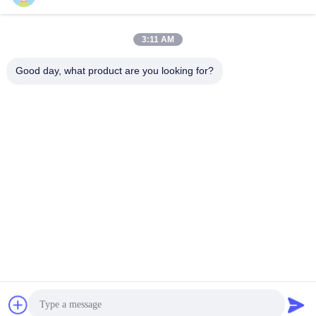
suli@sulidry.com
E-mail
3:11 AM
Good day, what product are you looking for?
0086-519-88670331
โทรศัพท์
Changzhou Su Li drying equipment Co., Ltd.
หา ราคา ที่ ดี ที่สุด
Get a Quote
Changzhou Su Li drying equipment Co., Ltd.