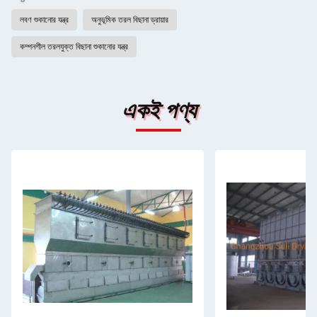
লবণ শুকানোর যন্ত্র
অনুভূমিক তরল বিছানা ড্রায়ার
কম্পনশীল তরলযুক্ত বিছানা শুকানোর যন্ত্র
একই পণ্য