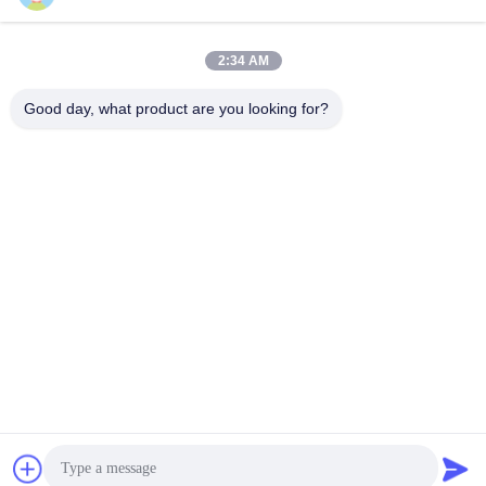
suli@sulidry.com
E-mail
2:34 AM
Good day, what product are you looking for?
0086-519-88670331
ফোন
Changzhou Su Li drying equipment Co., Ltd.
সেরা দাম পান
Get a Quote
Changzhou Su Li drying equipment Co., Ltd.