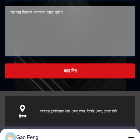
জমা দিন
সানহেকু ইন্ডাস্ট্রিয়াল পার্ক, ঝেংলু টাউন, তিয়ানিং জেলা, চাংঝো সিটি
ঠিকানা
Gao Feng