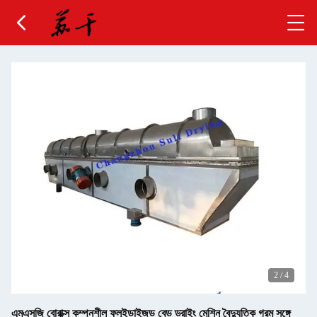
2
/
4
এমএসজি বোরাক্স কম্পনশীল ফ্লুইডাইজড বেড ড্রাইং মেশিন বৈদ্যুতিক গরম সঙ্গে