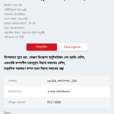
উৎপত্তি স্থল: চীন
পরিচিতিমুলক নাম: suli
সাক্ষ্যদান: ISO9001
মডেল নম্বার: জেডএলজি
ন্যূনতম চাহিদার পরিমাণ: ১টি সেট
মূল্য: আলোচনাযোগ্য
প্যাকেজিং বিবরণ: গ্রাহকের চাহিদা অনুযায়ী
পরিশোধের শর্ত: টি/টি
বিস্তারিত
Description
বিশেষভাবে তুলে ধরা:
বোরাক্স ভিব্রেশন ফ্লুইডাইজড বেড ড্রাইং মেশিন
,
এমএসজি কম্পনশীল তরলযুক্ত বিছানা শুকানোর মেশিন
,
বৈদ্যুতিক গরমকরণ কম্পন তরল বিছানা শুকানোর যন্ত্র
1উপাদান:
sus304, কার্বন ইস্পাত, 316l
2উৎপাদন মান:
অ-মানক কাস্টমাইজেশন
3নিয়ন্ত্রণ ব্যবস্থা:
PLC+HMI
Tags: