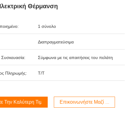
Ηλεκτρική Θέρμανση
ποιημένο:
1 σύνολο
Διαπραγματεύσιμα
 Συσκευασία:
Σύμφωνα με τις απαιτήσεις του πελάτη
ος Πληρωμής:
Τ/Τ
τε Την Καλύτερη Τιμή
Επικοινωνήστε Μαζί Μας