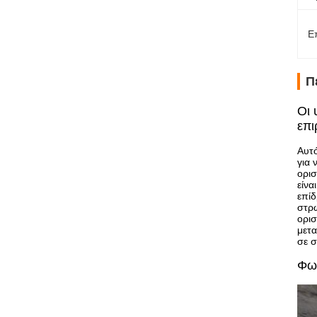
Ε
Π
Οι 
επι
Αυτό
για 
ορισ
είνα
επίδ
στρώ
ορισ
μετα
σε σ
Φωτ