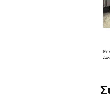
Ετι
Δόν
Σ