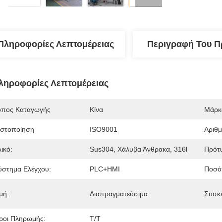
Πληροφορίες Λεπτομέρειας
Περιγραφή Του Π
ληροφορίες Λεπτομέρειας
όπος Καταγωγής
Κίνα
Μάρκ
ιστοποίηση
ISO9001
Αριθ
ικό:
Sus304, Χάλυβα Άνθρακα, 316l
Πρότ
ύστημα Ελέγχου:
PLC+HMI
Ποσότ
μή:
Διαπραγματεύσιμα
Συσκε
ροι Πληρωμής:
Τ/Τ