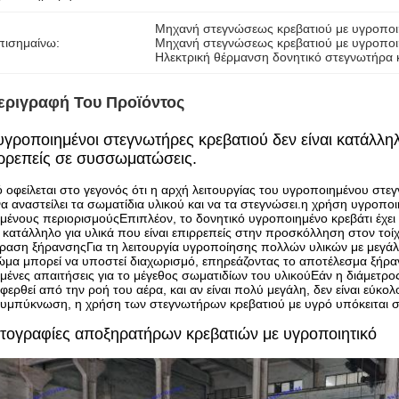
Μηχανή στεγνώσεως κρεβατιού με υγροποι
πισημαίνω:
Μηχανή στεγνώσεως κρεβατιού με υγροποι
Ηλεκτρική θέρμανση δονητικό στεγνωτήρα 
εριγραφή Του Προϊόντος
υγροποιημένοι στεγνωτήρες κρεβατιού δεν είναι κατάλληλ
ρρεπείς σε συσσωματώσεις.
 οφείλεται στο γεγονός ότι η αρχή λειτουργίας του υγροποιημένου στε
να αναστείλει τα σωματίδια υλικού και να τα στεγνώσει.η χρήση υγροπ
μένους περιορισμούςΕπιπλέον, το δονητικό υγροποιημένο κρεβάτι έχει 
ι κατάλληλο για υλικά που είναι επιρρεπείς στην προσκόλληση στον το
ραση ξήρανσηςΓια τη λειτουργία υγροποίησης πολλών υλικών με μεγάλ
μα μπορεί να υποστεί διαχωρισμό, επηρεάζοντας το αποτέλεσμα ξήραν
μένες απαιτήσεις για το μέγεθος σωματιδίων του υλικούΕάν η διάμετρος
φερθεί από την ροή του αέρα, και αν είναι πολύ μεγάλη, δεν είναι εύκολ
υμπύκνωση, η χρήση των στεγνωτήρων κρεβατιού με υγρό υπόκειται σ
ογραφίες αποξηρατήρων κρεβατιών με υγροποιητικό