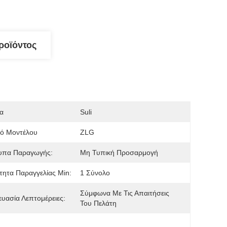
ροϊόντος
α
Suli
μό Μοντέλου
ZLG
υπα Παραγωγής:
Μη Τυπική Προσαρμογή
ητα Παραγγελίας Min:
1 Σύνολο
Σύμφωνα Με Τις Απαιτήσεις 
υασία Λεπτομέρειες:
Του Πελάτη