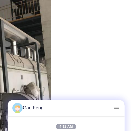
Gao Feng
4:11 AM