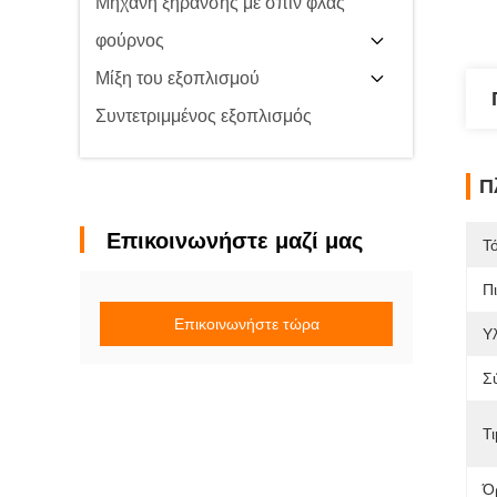
Μηχανή ξήρανσης με σπιν φλας
φούρνος
Μίξη του εξοπλισμού
Συντετριμμένος εξοπλισμός
Π
Επικοινωνήστε μαζί μας
Τ
Π
Επικοινωνήστε τώρα
Υλ
Σ
Τι
Ό