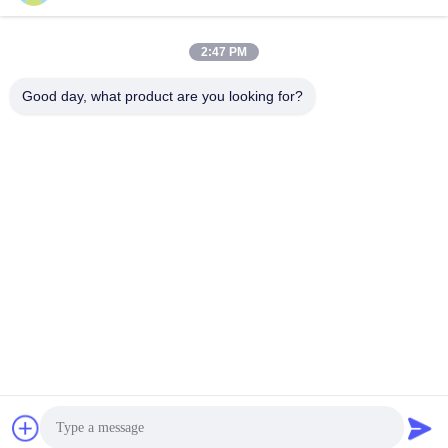
suli@sulidry.com
E-mail
2:47 PM
Good day, what product are you looking for?
0086-519-88670331
Telepon
Changzhou Su Li drying equipment Co., Ltd.
Dapatkan Harga Terbaik
Get a Quote
Changzhou Su Li drying equipment Co., Ltd.