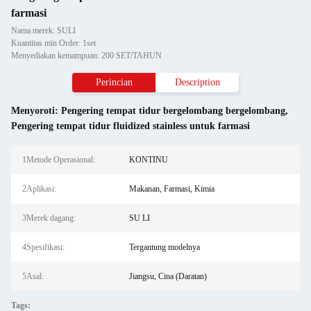
farmasi
Nama merek: SULI
Kuantitas min Order: 1set
Menyediakan kemampuan: 200 SET/TAHUN
Perincian
Description
Menyoroti:
Pengering tempat tidur bergelombang bergelombang
,
Pengering tempat tidur fluidized stainless untuk farmasi
1Metode Operasional:
KONTINU
2Aplikasi:
Makanan, Farmasi, Kimia
3Merek dagang:
SU LI
4Spesifikasi:
Tergantung modelnya
5Asal:
Jiangsu, Cina (Daratan)
Tags: