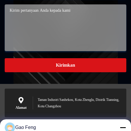
Kirimkan
Taman Industri Sanhekou, Kota Zhenglu, Distrik Tianning,
Kota Changzhou
Alamat
Gao Feng