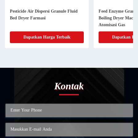
Pesticide Air Dispersi Granule Fluid
Feed Enzyme Granul
Bed Dryer Farmasi
Boiling Dryer Machi
Atomisasi Gas
Dapatkan Harga Terbaik
Dapatkan Har
Kontak