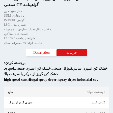
گواهینامه CE صنعتی
محل منبع: چین
نام تجاری: SULI
گواهی: ISO9001
شماره مدل: LPG
مقدار حداقل تعداد سفارش: 5 مجموعه
قیمت: قابل مذاکره
شرایط پرداخت: L/C، T/T
قابلیت ارائه: 40 مجموعه / سال
جزئیات
Description
برجسته کردن:
نتریفیوژال صنعتی,خشک کن اسپری صنعتی,اسپری
خشک کن گریز از مرکز با سرعت بالا
high speed centrifugal spray dryer
,
spray dryer in
مایع
اسپری گریز از مرکز