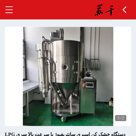
دستگاه خشک کن اسپری سانتریفیوژ با سرعت بالا سری LPG