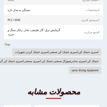
SULI
بستگی به مدل داره
PLC+HMI
گرمایش برق، گاز طبیعی، بخار، زغال سنگ و
غیره.
Tags:
پری خشک کن صنعتی,اسپری خشک کردن تجهیزات
تریفیوژال صنعتی,خشک کن اسپری صنعتی,اسپری خشک کن گریز از مرکز با سرعت بالا
spr
حصولات مشابه