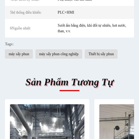
5hệ thống điều khiển:
PLC+HMI
Sưởi ấm bằng điện, khí đốt tự nhiên, hơi nước,
6Nguồn nhiệt:
than, v.v.
Tags:
máy sấy phun
máy sấy phun công nghiệp
Thiết bị sấy phun
Sản Phẩm Tương Tự