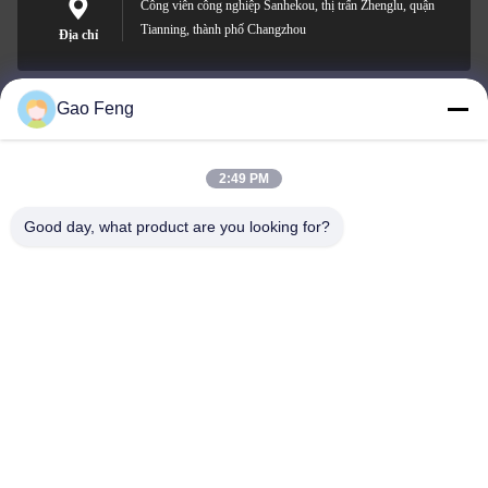
Công viên công nghiệp Sanhekou, thị trấn Zhenglu, quận
Tianning, thành phố Changzhou
Địa chỉ
Gao Feng
suli@sulidry.com
E-mail
2:49 PM
Good day, what product are you looking for?
0086-519-88670331
Điện thoại
Changzhou Su Li drying equipment Co., Ltd.