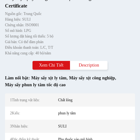
Certificate
Nguồn gốc: Trung Quốc
Hàng hiệu: SULI
Chứng nhận: ISO9001
Số mô hình: LPG
Số lượng đặt hàng tối thiểu: 5 bộ
Giá bán: Có thể đàm phán
Điều khoản thanh toán: L/C, T/T
Khả năng cung cấp: 40 bộ/năm
Xem Chi Tiết
Description
Làm nổi bật:
Máy sấy xịt ly tâm
,
Máy sấy xịt công nghiệp
,
Máy sấy phun ly tâm tốc độ cao
1Tình trạng vật liệu:
Chất lỏng
2Kiểu:
phun ly tâm
3Nhãn hiệu:
SULI
4Đặc điểm kỹ thuật:
Phụ thuộc vào mô hình