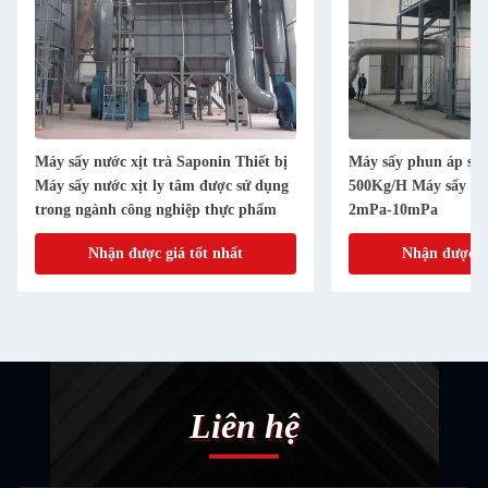
Máy sấy nước xịt trà Saponin Thiết bị
Máy sấy phun áp su
Máy sấy nước xịt ly tâm được sử dụng
500Kg/H Máy sấy ph
trong ngành công nghiệp thực phẩm
2mPa-10mPa
Nhận được giá tốt nhất
Nhận được gi
Liên hệ