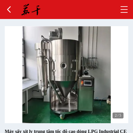
2
/
5
Máy sấy xịt ly trung tâm tốc độ cao dòng LPG Industrial CE