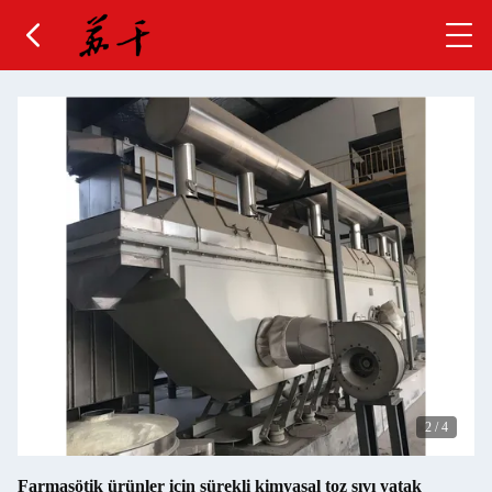
2
/
4
Farmasötik ürünler için sürekli kimyasal toz sıvı yatak