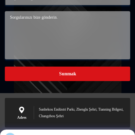
Sunmak
Sanhekou Endüstri Parkı, Zhenglu Şehri, Tianning Bölgesi,
Changzhou Şehri
Adres