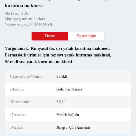
kurutma makinesi
Marka adı: SULI
Min sipariş miktarı: 1 takım
Yetenek temini: 200 TAKIM/YIL
Detay
Description
Vurgulamak:
Kimyasal toz sıvı yatak kurutma makinesi
,
Farmasötik ürünler için toz sıvı yatak kurutma makinesi
,
Sürekli sıvı yatak kurutma makinesi
1Operasyonel Yöntem:
Sürekli
2Başvuru:
Gıda, İlaç, Kimya
3Ticari marka:
SU LI
4Şartname:
Modele bağlıdır
5Menşei:
Jiangsu, Çin (Anakara)