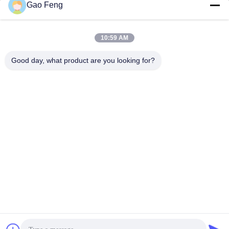
Gao Feng
suli@sulidry.com
E-mail
10:59 AM
Good day, what product are you looking for?
0086-519-88670331
Telefon.
Changzhou Su Li drying equipment Co., Ltd.