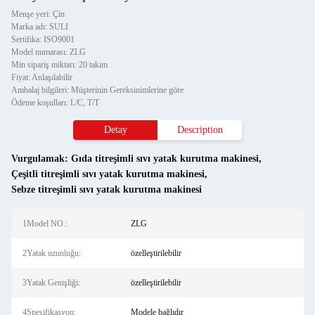
Menşe yeri: Çin
Marka adı: SULI
Sertifika: ISO9001
Model numarası: ZLG
Min sipariş miktarı: 20 takım
Fiyat: Anlaşılabilir
Ambalaj bilgileri: Müşterinin Gereksinimlerine göre
Ödeme koşulları: L/C, T/T
Detay
Description
Vurgulamak:
Gıda titreşimli sıvı yatak kurutma makinesi
,
Çeşitli titreşimli sıvı yatak kurutma makinesi
,
Sebze titreşimli sıvı yatak kurutma makinesi
1Model NO.:
ZLG
2Yatak uzunluğu:
özelleştirilebilir
3Yatak Genişliği:
özelleştirilebilir
4Spesifikasyon:
Modele bağlıdır