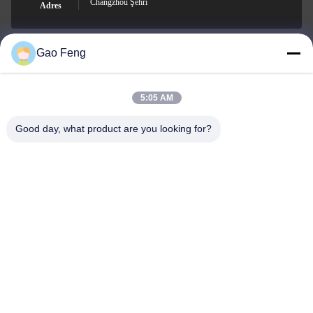
Changzhou Şehri
Adres
Gao Feng
suli@sulidry.com
E-mail
5:05 AM
Good day, what product are you looking for?
0086-519-88670331
Telefon.
Changzhou Su Li drying equipment Co., Ltd.