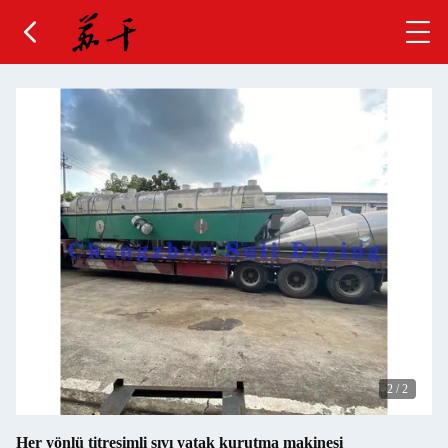
2
/
2
Her yönlü titreşimli sıvı yatak kurutma makinesi