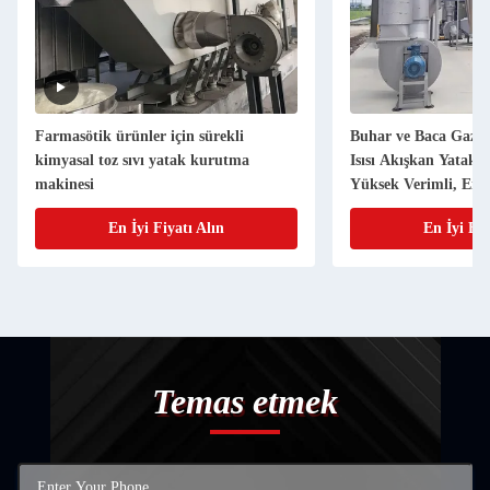
Farmasötik ürünler için sürekli
Buhar ve Baca Gazı A
kimyasal toz sıvı yatak kurutma
Isısı Akışkan Yatakl
makinesi
Yüksek Verimli, Ener
Geniş Uygulama Alan
En İyi Fiyatı Alın
En İyi Fiy
Temas etmek