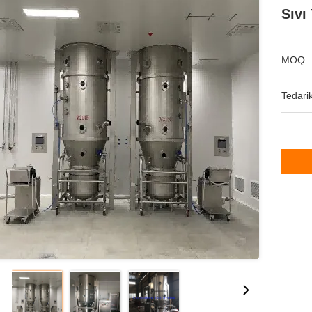
Sıvı
MOQ:
Tedarik