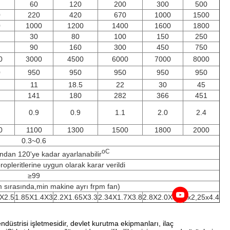
60
120
200
300
500
0
220
420
670
1000
1500
0
1000
1200
1400
1600
1800
30
80
100
150
250
90
160
300
450
750
0
3000
4500
6000
7000
8000
0
950
950
950
950
950
11
18.5
22
30
45
141
180
282
366
451
0.9
0.9
1.1
2.0
2.4
0
1100
1300
1500
1800
2000
0.3~0.6
oC
ından 120'ye kadar ayarlanabilir
pleritlerine uygun olarak karar verildi
≥99
 sırasında,min makine ayrı frpm fan)
X2.5
1.85X1.4X3
2.2X1.65X3.3
2.34X1.7X3.8
2.8X2.0X4.0
3x2,25x4.4
risi işletmesidir, devlet kurutma ekipmanları, ilaç