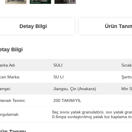
Detay Bilgi
Ürün Tanı
etay Bilgi
arka Adı
SULI
Sıcakl
cari Marka:
SU LI
Şart
enşei:
Jiangsu, Çin (Anakara)
Min S
etenek Temini:
200 TAKIM/YIL
İlaç sıvısı yatak granulatörü
, 
sıvı yatak gr
urgulamak:
0.6mpa sıvılaştırılmış yatak toz kaplama m
rün Tanımı