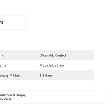
mı
ık:
Otomatik Kontrol
name:
Modele Bağlıdır
ipariş Miktarı:
1 Takım
anulatörü 0.3mpa
, 
akinesi