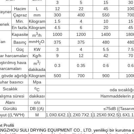
3
5
15
30
Hacim
L
12
22
45
10
teyner
Çapraz
mm
300
400
550
70
Min.
Kilogram
1.5
4
10
15
tenek
En fazla.
Kilogram
4.5
6
20
45
3
Kapasite
1000
1200
1400
180
m
/h
Fan
mmH
O.
Basınç
375
375
480
48
2
Güç
KW
3
4
5.5
7.5
ar harcamaları
Kg/h
9
12
42
70
3
ıştırılmış hava
m
/
0.3
0.35
0.6
0.6
harcamaları
dakikada
 gövde ağırlığı
Kilogram
500
700
900
100
uhar basıncı
Mpa
o
Sıcaklık
C
oda sıcaklığ
lışma süresi
dakikası
Hammaddelerin pro
Alanı
o/o
Gürültü
DB ((A)
≤75dB ((Tasarım
yut ((L*W*H)
M
1.0X0.6X2.1
1.2X0.7X2.1
1.25X0.9X2.5
1.6X1.1
t Profili
GZHOU SULI DRYING EQUIPMENT CO., LTD. yenilikçi bir kurutma endüst