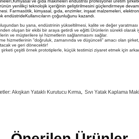
neleri,Kimyasal ve gıda makineleri endüstrisi profesyonel üretim şirketle
rünün yenilikçi teknolojik içeriğinin geliştirilmesini güçlendirmeye dev
mesi. Farmasötik, kimyasal, gıda, enzimler, inşaat malzemeleri, elektro
ok endüstrideKullanıcıların çoğunluğunu kazandı.
luşundan bu yana, endüstrinin yükseltilmesi, kalite ve değer yaratması i
inden oluşan bir ekibi bir araya getirdi ve eğitti.Ürünlerin sürekli olarak i
lerin ve müşterilere iyi hizmetlerin sağlanmasını sağlar.
tme hizmetlerinin "doğruluk, zamanında ve düşünceli" amacı olan şirket,t
tacak ve geri dönecektir!
 şirketi çeşitli örnek prototiplerle, küçük testimizi ziyaret etmek için ark
etler:
Akışkan Yataklı Kurutucu Kırma
,
Sıvı Yatak Kaplama Mak
Önerilen Ürünler