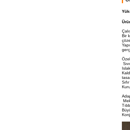
Yük
Ürü
Çalı
Bir 
çöz
Yapı
gerç
Özell
Sıv
Isla
Kald
tasar
Sıfı
Kuru
Adap
Mek
Tıbb
Büyü
Konj