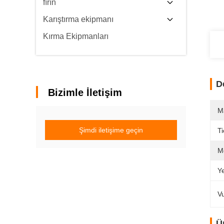
fırın
Karıştırma ekipmanı
Kırma Ekipmanları
D
Bizimle İletişim
M
Şimdi iletişime geçin
Ti
M
Y
V
Ü