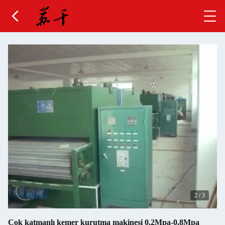
2
/
3
Çok katmanlı kemer kurutma makinesi 0.2Mpa-0.8Mpa