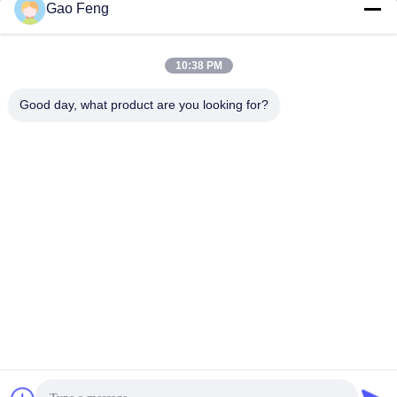
Gao Feng
suli@sulidry.com
E-mail
10:38 PM
Good day, what product are you looking for?
0086-519-88670331
Telefon.
Changzhou Su Li drying equipment Co., Ltd.