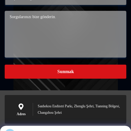
Sunmak
Sanhekou Endüstri Parkı, Zhenglu Şehri, Tianning Bölgesi,
Changzhou Şehri
Adres