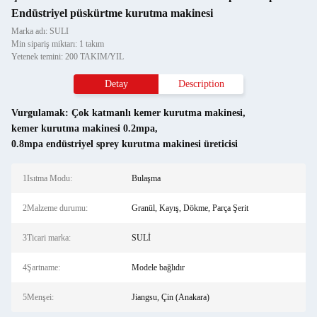
Endüstriyel püskürtme kurutma makinesi
Marka adı: SULI
Min sipariş miktarı: 1 takım
Yetenek temini: 200 TAKIM/YIL
Detay
Description
Vurgulamak:
Çok katmanlı kemer kurutma makinesi
,
kemer kurutma makinesi 0.2mpa
,
0.8mpa endüstriyel sprey kurutma makinesi üreticisi
1Isıtma Modu:
Bulaşma
2Malzeme durumu:
Granül, Kayış, Dökme, Parça Şerit
3Ticari marka:
SULİ
4Şartname:
Modele bağlıdır
5Menşei:
Jiangsu, Çin (Anakara)