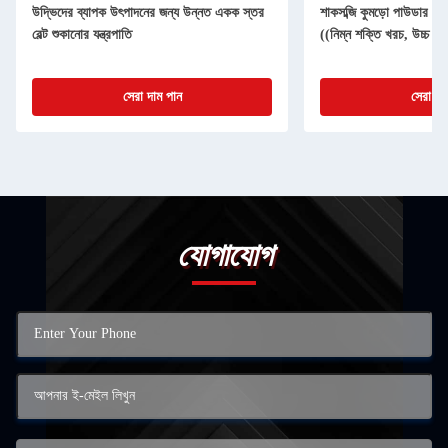
উদ্ভিদের ব্যাপক উৎপাদনের জন্য উন্নত একক স্তর
শাকসব্জি কুমড়ো পাউডার প্রক
বেল্ট শুকানোর যন্ত্রপাতি
((নিম্ন শক্তি খরচ, উচ্চ ফলন
সেরা দাম পান
সেরা দা
যোগাযোগ