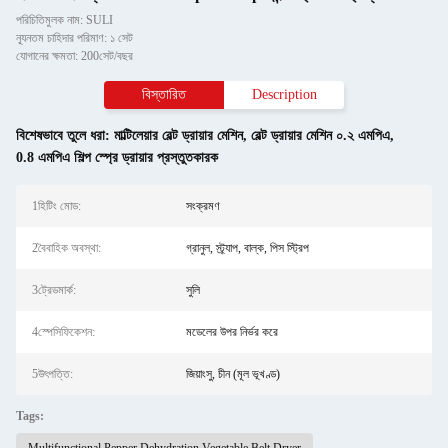
পরিচিতিমুলক নাম: SULI
ন্যূনতম চাহিদার পরিমাণ: ১ সেট
যোগানের ক্ষমতা: 200সেট/বছর
বিস্তারিত
Description
বিশেষভাবে তুলে ধরা:
মাল্টিলেয়ার বেল্ট ড্রায়ার মেশিন
,
বেল্ট ড্রায়ার মেশিন ০.২ এমপিএ
,
0.8 এমপিএ শিল্প স্প্রে ড্রায়ার প্রস্তুতকারক
1হিটিং মোড:
সংক্রমণ
2বৈবাহিক অবস্থা:
গ্রানুল, স্ট্র্যাপ, বাল্ক, পিস স্ট্রিপ
3ট্রেডমার্ক:
সুলি
4স্পেসিফিকেশন:
মডেলের উপর নির্ভর করে
5উৎপত্তি:
জিয়াংসু, চীন (মূল ভূখণ্ড)
Tags: