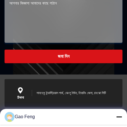
জমা দিন
সানহেকু ইন্ডাস্ট্রিয়াল পার্ক, ঝেংলু টাউন, তিয়ানিং জেলা, চাংঝো সিটি
ঠিকানা
Gao Feng
suli@sulidry.com