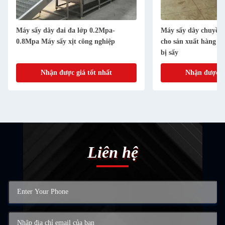
Máy sấy dây đai đa lớp 0.2Mpa-
Máy sấy dây chuyền l
0.8Mpa Máy sấy xịt công nghiệp
cho sản xuất hàng lo
bị sấy
Nhận được giá tốt nhất
Nhận được gi
Liên hệ