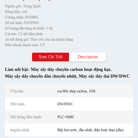
Nguồn gốc: Trung Quốc
Hàng hiệu: suli
Chứng nhận: ISO9001
Số mô hình: DW/DWC
Số lượng đặt hàng tối thiểu: 1 bộ
Giá bán: Có thể đàm phán
chi tiết đóng gói: Theo yêu cầu của khách hàng
Điều khoản thanh toán: T/T
Xem Chi Tiết
Description
Làm nổi bật:
Máy sấy dây chuyền carbon hoạt động hạt
,
Máy sấy dây chuyền dầu chuyển nhiệt
,
Máy sấy dây đai DW/DWC
1Vật liệu:
sus304, thép cacbon, 316l
2Mô hình:
DW/DWC
3Hệ thống điều khiển:
PLC+HMI
4nguồn nhiệt:
Bếp hơi nước, dầu nhiệt, điện hoặc than (dầu)