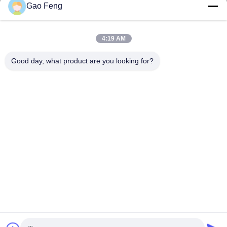
Gao Feng
suli@sulidry.com
E-mail
4:19 AM
Good day, what product are you looking for?
0086-519-88670331
Điện thoại
Changzhou Su Li drying equipment Co., Ltd.