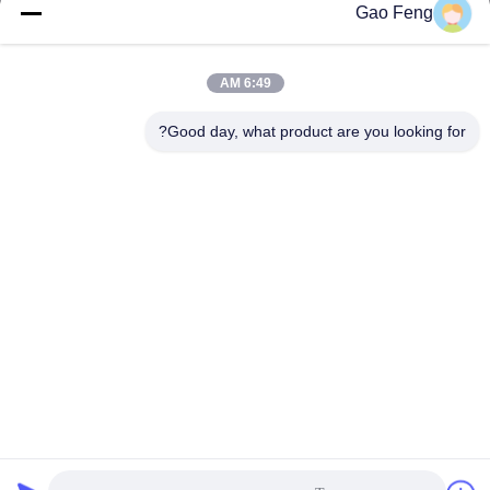
Gao Feng
suli@sulidry.com
E-mail
6:49 AM
Good day, what product are you looking for?
0086-519-88670331
الهاتف
Changzhou Su Li drying equipment Co., Ltd.