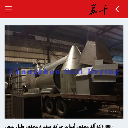
2
/
10000كغ آلة مجفف أدوات حركة صغيرة مجفف طبل لبيض