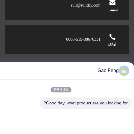
suli@sulidry.com
E-mail
0086-519-88670331
الهاتف
Gao Feng
Changzhou Su Li drying equipment Co., Lt
6:34 PM
Good day, what product are you looking 
Changzhou Su Li drying equipment Co., Ltd.