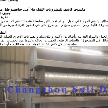
أصل جيانغسو طبل مزدوج Hg مكشوف كاشف للمشروعات الثقيلة
وصف الم
نظرة 
ائر. يتدفق المواد على طول الجدار تحت تأثير سلسلة.عندما تتدفق المادة من 
التطب
غذاء والمواد الغذائية وأضافات الأغذية والبلاستيك والصناعات الأخرى الصلبة ال
ئل في المسحوق) والحبات الرطبة، العمليات الجافة وغيرها من العمليات المرك
مناسبة بشكل خاص لخلط المواد الإضافية اللزجة أو الجليتينية.