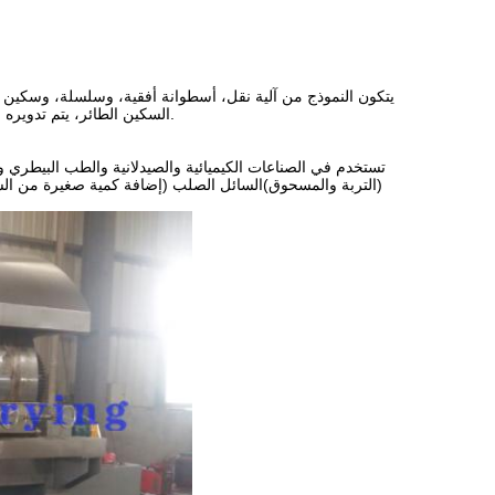
يتكون النموذج من آلية نقل، أسطوانة أفقية، وسلسلة، وسكين ط
السكين الطائر، يتم تدويره بسرعة عالية. رمي السكين سيؤدي إلى مزج حتى في غضون فترة قصيرة من الزمن.
تستخدم في الصناعات الكيميائية والصيدلانية والطب البيطري وال
(التربة والمسحوق)السائل الصلب (إضافة كمية صغيرة من السا