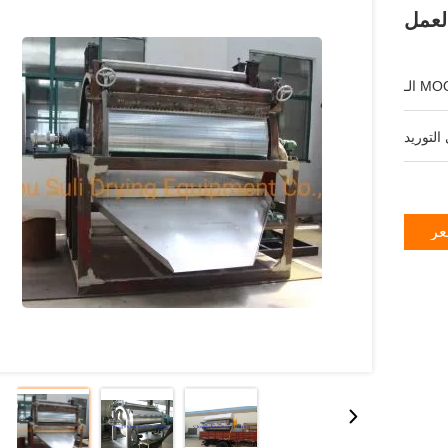
لعمل
ـ MOQ:
عر