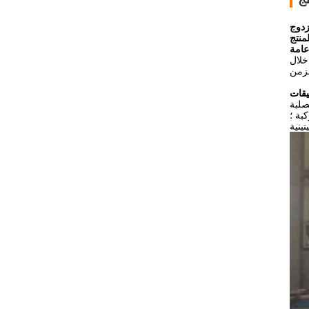
نتج
عامة
خلال
يقات
صلبة
بة ؛