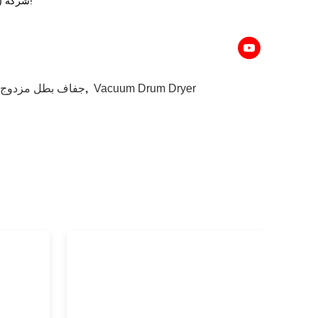
شركة (سولي) مع مجموعة متنوعة من نماذج النموذج، مرحباً بأصدقاء لزيارة اختبارنا الصغير!
Vacuum Drum Dryer
,
جفاف بطل مزدوج,ح