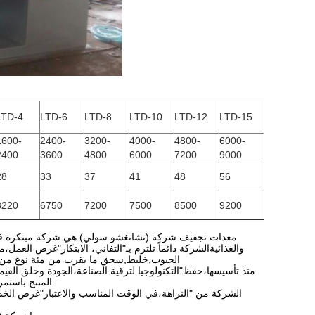
LTD-4
LTD-6
LTD-8
LTD-10
LTD-12
LTD-15
1600-
2400-
3200-
4000-
4800-
6000-
2400
3600
4800
6000
7200
9000
28
33
37
41
48
56
3220
6750
7200
7500
8500
9200
والغذائيةالشركة دائماً تلتزم بـ"التفاني، الابتكار"غرض العمل،
الحبوب,خليط,سحق ما يقرب من مئة نوع من الم
منذ تأسيسها،حفظ"التكنولوجيا لترقية الصناعة،الجودة وخلق الق
المنتج باستمرار،التحديث والتطوير لضمان أن المنتجات المتقدمة عالية الجودة وخدمة جيدة للعملاء.
الشركة من "النزاهة،في الوقت المناسب والاعتبار"غرض الخ