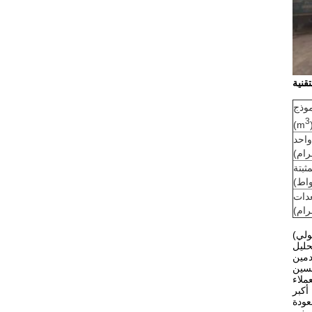
قنية
موذج
3
(m
احد
رام)
ثبتة
واط)
دات
رام)
(تشانغزو سولي) معدات تجفيف شركة (تشانغشو سولي) هي شركة مبتكرة في صناعة التجفيفشركات الإنتاج المهنية في صناعة الآلات الكيميائية
حليل
دمين
حسين
أكبر