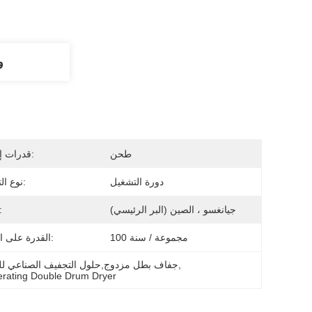
و
طحن
قدرات إضافية:
دورة التشغيل
نوع التشغيل:
جيانغسو ، الصين (البر الرئيسي)
الأصل
100 مجموعة / سنة
القدرة على العرض:
, 
جفاف بطل مزدوج,حلول التجفيف الصناعي لل
erating Double Drum Dryer