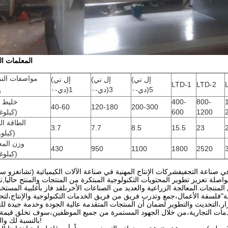
المعلمات الت
مواصفات الن
(إل تي
(إل تي
(إل تي
LTD-1
LTD-2
دي-٠)5
دي-٠)3
دي-٠)1
)
800-
400-
خليط و
40-60
120-180
200-300
1200
600
(كيلوغ
الطاقة الم
3.7
7.7
8.5
15.5
23
(كيلو
وزن المع
430
950
1100
1800
2520
(كيلوغ
مواصلة تعزيز تطوير المحتويات التكنولوجية المبتكرة من المنتجات والمنتج حاليا,ت
نتجات.المعالجة الزراعية والعديد من الصناعات الأخرىلقد فاز بأغلبية المستخ
يمة"فلسفة الأعمال،جمع وتدرب فريق من فريق الخدمات التكنولوجية والإنتاج،لت
دمات التجارية،من خلال الجهود المستمرة من جميع الموظفين،سوف تخلق قيمة 
بالنسبة لك والعودة!