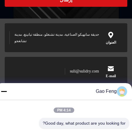
حديقة سانهيكو الصناعية، مدينة تشنغلو، منطقة تيانينغ، مدينة
تشانغجو
العنوان
suli@sulidry.com
E-mail
Gao Feng
0086-519-88670331
الهاتف
4:14 PM
Good day, what product are you looking for?