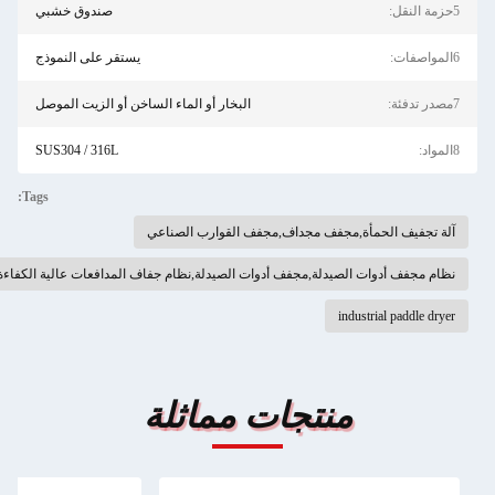
5حزمة النقل:
صندوق خشبي
6المواصفات:
يستقر على النموذج
7مصدر تدفئة:
البخار أو الماء الساخن أو الزيت الموصل
8المواد:
SUS304 / 316L
Tags:
آلة تجفيف الحمأة,مجفف مجداف,مجفف القوارب الصناعي
نظام مجفف أدوات الصيدلة,مجفف أدوات الصيدلة,نظام جفاف المدافعات عالية الكفاءة
industrial paddle dryer
منتجات مماثلة