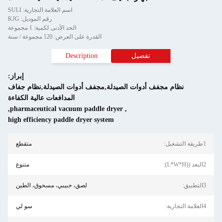
اسم العلامة التجارية: SULI
رقم الموديل: KJG
الحد الأدنى لكمية: 1 مجموعة
القدرة على العرض: 120 مجموعة / سنة
تفصيل
Description
إبراز:
نظام مجفف أدوات الصيدلة,مجفف أدوات الصيدلة,نظام جفاف
المدافعات عالية الكفاءة
,
pharmaceutical vacuum paddle dryer
,
high efficiency paddle dryer system
1طريقة التشغيل:
متقطع
2البعد ((L*W*H):
متنوع
3التطبيق:
لصق، حبيبي، مسحوق، الطين
4العلامة التجارية:
سو لي