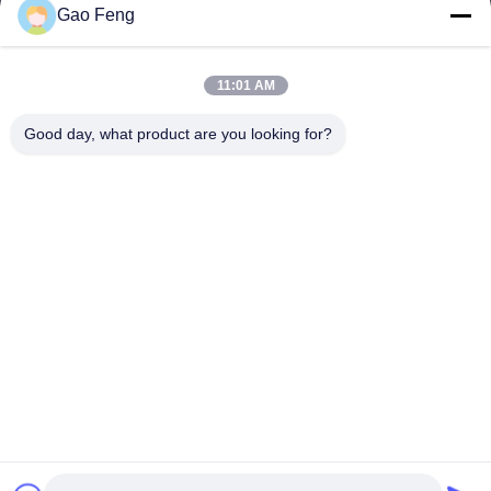
Gao Feng
suli@sulidry.com
E-mail
11:01 AM
Good day, what product are you looking for?
0086-519-88670331
ফোন
Changzhou Su Li drying equipment Co., Ltd.