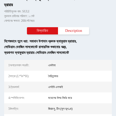
ড্রায়ার
পরিচিতিমুলক নাম: SULI
ন্যূনতম চাহিদার পরিমাণ: ১ সেট
যোগানের ক্ষমতা: 200সেট/বছর
বিস্তারিত
Description
বিশেষভাবে তুলে ধরা:
সমাধান উপাদান ধ্রুবক ভ্যাকুয়াম ড্রায়ার
,
সোডিয়াম বেনজিন সালফোনেট রাসায়নিক শুকানোর যন্ত্র
,
ক্রমাগত ভ্যাকুয়াম ড্রায়ার সোডিয়াম বেনজিন সালফোনেট
1অপারেশনাল পদ্ধতি:
একটানা
2মাত্রা (L*W*H):
বৈচিত্র্যময়
3ট্রেডমার্ক:
এসইউ এলআই
4স্পেসিফিকেশন:
মডেলের উপর নির্ভর করে
5উৎপত্তি:
জিয়াংসু, চীন (মূল ভূখণ্ড)