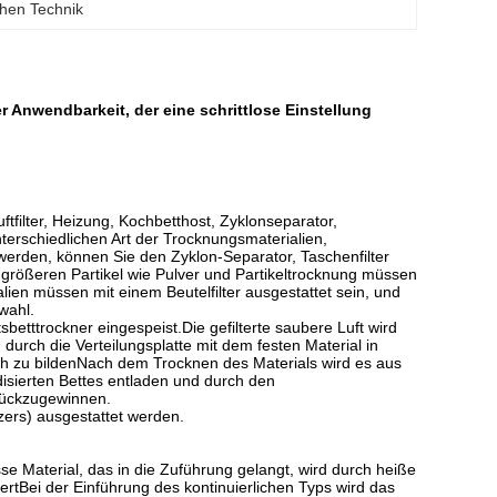
chen Technik
ter Anwendbarkeit, der eine schrittlose Einstellung
tfilter, Heizung, Kochbetthost, Zyklonseparator,
unterschiedlichen Art der Trocknungsmaterialien,
werden, können Sie den Zyklon-Separator, Taschenfilter
 größeren Partikel wie Pulver und Partikeltrocknung müssen
ien müssen mit einem Beutelfilter ausgestattet sein, und
wahl.
sbetttrockner eingespeist.Die gefilterte saubere Luft wird
 durch die Verteilungsplatte mit dem festen Material in
h zu bildenNach dem Trocknen des Materials wird es aus
disierten Bettes entladen und durch den
urückzugewinnen.
zers) ausgestattet werden.
asse Material, das in die Zuführung gelangt, wird durch heiße
tBei der Einführung des kontinuierlichen Typs wird das