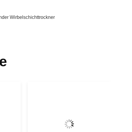
nder Wirbelschichttrockner
e