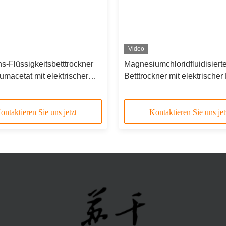
Video
ns-Flüssigkeitsbetttrockner
Magnesiumchloridfluidisiert
iumacetat mit elektrischer
Betttrockner mit elektrische
ontaktieren Sie uns jetzt
Kontaktieren Sie uns jet