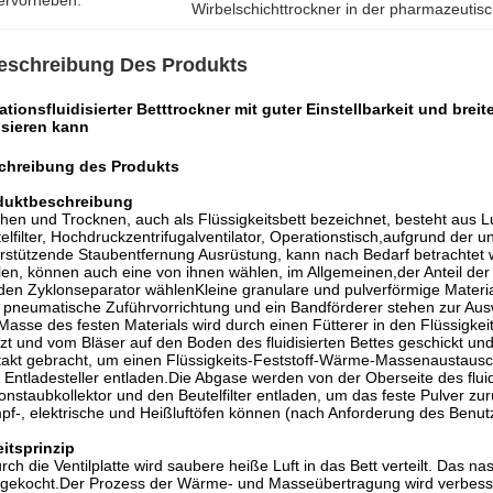
ervorheben:
Wirbelschichttrockner in der pharmazeutis
eschreibung Des Produkts
ationsfluidisierter Betttrockner mit guter Einstellbarkeit und brei
isieren kann
chreibung des Produkts
duktbeschreibung
hen und Trocknen, auch als Flüssigkeitsbett bezeichnet, besteht aus Luf
elfilter, Hochdruckzentrifugalventilator, Operationstisch,aufgrund der 
rstützende Staubentfernung Ausrüstung, kann nach Bedarf betrachtet 
en, können auch eine von ihnen wählen, im Allgemeinen,der Anteil der
den Zyklonseparator wählenKleine granulare und pulverförmige Material
 pneumatische Zuführvorrichtung und ein Bandförderer stehen zur Aus
Masse des festen Materials wird durch einen Fütterer in den Flüssigkeit
tzt und vom Bläser auf den Boden des fluidisierten Bettes geschickt und
akt gebracht, um einen Flüssigkeits-Feststoff-Wärme-Massenaustausc
Entladesteller entladen.Die Abgase werden von der Oberseite des flui
onstaubkollektor und den Beutelfilter entladen, um das feste Pulver z
f-, elektrische und Heißluftöfen können (nach Anforderung des Benut
itsprinzip
rch die Ventilplatte wird saubere heiße Luft in das Bett verteilt. Das n
 gekocht.Der Prozess der Wärme- und Masseübertragung wird verbesser