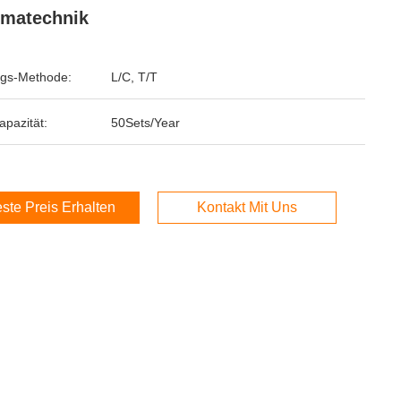
matechnik
gs-Methode:
L/C, T/T
apazität:
50Sets/Year
ste Preis Erhalten
Kontakt Mit Uns