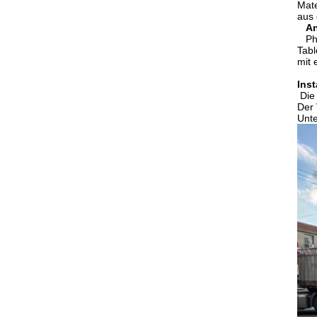
Mate
aus 
An
Ph
Tabl
mit 
Ins
Die
Der 
Unte