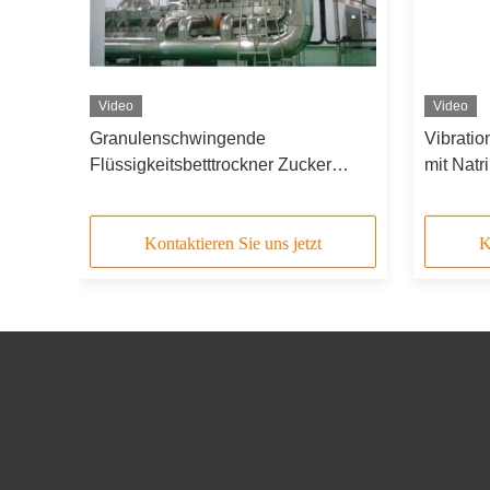
Video
Video
eits-
Granulenschwingende
Vibratio
Flüssigkeitsbetttrockner Zucker
mit Natr
Flüssigkeitsbetttrockner
Heizung
Lebensmittelindustrie
Kontaktieren Sie uns jetzt
K