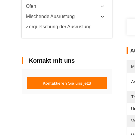
Ofen
Mischende Ausrüstung
Zerquetschung der Ausrüstung
A
Kontakt mit uns
M
A
Kontaktieren Sie uns jetzt
T
U
V