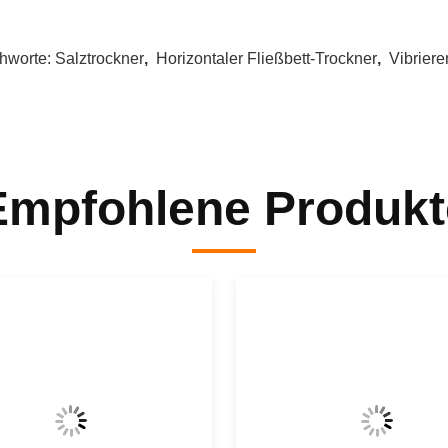
chworte:
Salztrockner
,
Horizontaler Fließbett-Trockner
,
Vibriere
Empfohlene Produkt