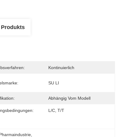
 Produkts
ebsverfahren:
Kontinuierlich
elsmarke:
SU LI
ikation:
Abhängig Vom Modell
ungsbedingungen:
L/C, T/T
 Pharmaindustrie
, 