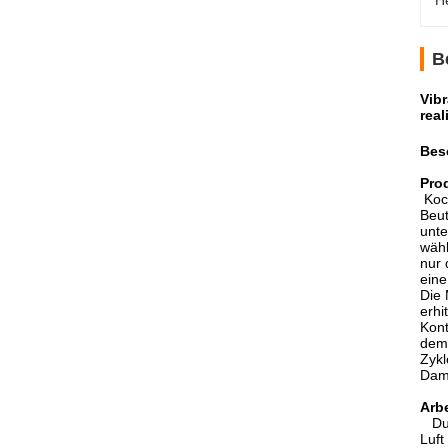
H
B
Vibr
real
Bes
Pro
Koc
Beut
unte
wähl
nur 
eine
Die 
erhi
Kont
dem 
Zykl
Damp
Arbe
Du
Luft