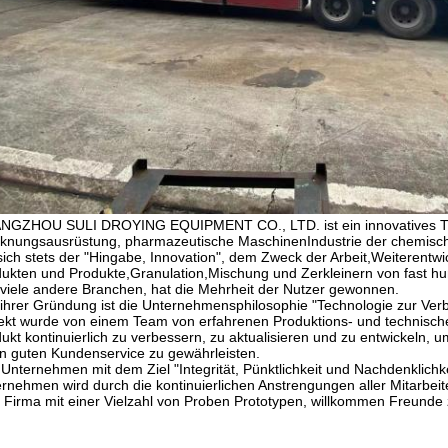
NGZHOU SULI DROYING EQUIPMENT CO., LTD. ist ein innovatives Tro
knungsausrüstung, pharmazeutische MaschinenIndustrie der chemisc
sich stets der "Hingabe, Innovation", dem Zweck der Arbeit,Weiterentwi
ukten und Produkte,Granulation,Mischung und Zerkleinern von fast hun
viele andere Branchen, hat die Mehrheit der Nutzer gewonnen.
 ihrer Gründung ist die Unternehmensphilosophie "Technologie zur Ver
ekt wurde von einem Team von erfahrenen Produktions- und technische
ukt kontinuierlich zu verbessern, zu aktualisieren und zu entwickeln, um
n guten Kundenservice zu gewährleisten.
Unternehmen mit dem Ziel "Integrität, Pünktlichkeit und Nachdenklichke
rnehmen wird durch die kontinuierlichen Anstrengungen aller Mitarbeit
 Firma mit einer Vielzahl von Proben Prototypen, willkommen Freunde