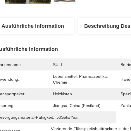
Ausführliche Information
Beschreibung Des
usführliche Information
arkenname
SULI
Betri
Lebensmittel, Pharmazeutika, 
nwendung:
Hand
Chemie
ransportpaket:
Holzkisten
Spezif
rsprung:
Jiangsu, China (Festland)
Zahl
ersorgungsmaterial-Fähigkeit:
50Sets/Year
Vibrierende Flüssigkeitsbetttrockner in der