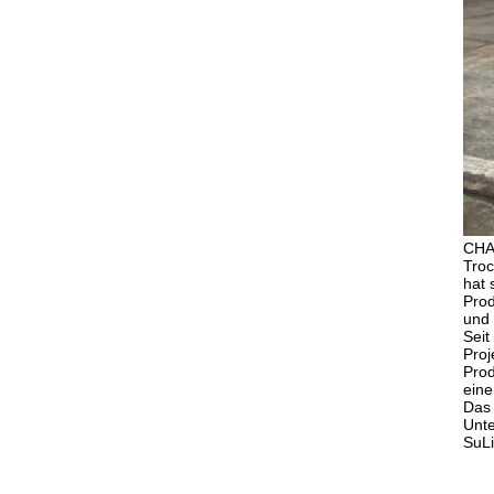
CHA
Troc
hat 
Prod
und 
Seit
Proj
Prod
eine
Das 
Unte
SuLi