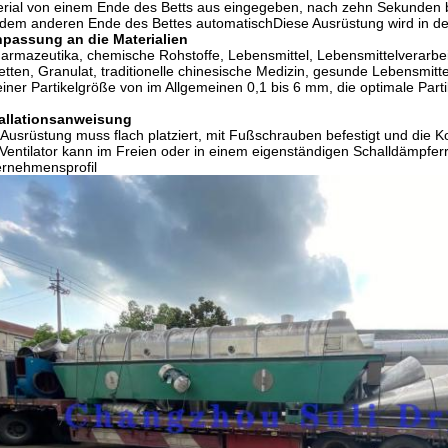
rial von einem Ende des Betts aus eingegeben, nach zehn Sekunden b
dem anderen Ende des Bettes automatischDiese Ausrüstung wird in de
passung an die Materialien
armazeutika, chemische Rohstoffe, Lebensmittel, Lebensmittelverarbeit
etten, Granulat, traditionelle chinesische Medizin, gesunde Lebensmit
einer Partikelgröße von im Allgemeinen 0,1 bis 6 mm, die optimale Part
tallationsanweisung
 Ausrüstung muss flach platziert, mit Fußschrauben befestigt und die K
Ventilator kann im Freien oder in einem eigenständigen Schalldämpfer
rnehmensprofil