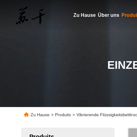
Zu Hause
Über uns
Produi
EINZ
Zu Hause
>
Produits
>
Vibrierende Flüssigkeitsbetttr
Produits