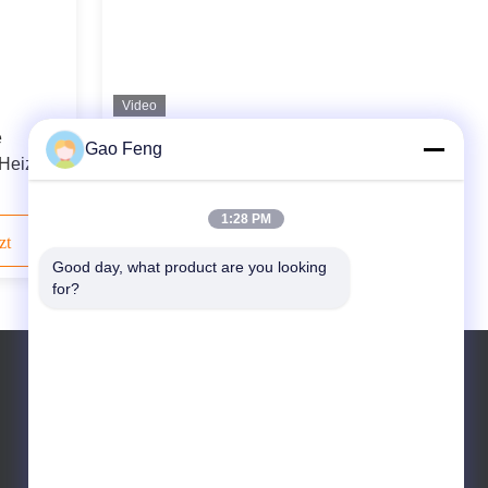
Video
e
Edelstahlvertikaler
Gao Feng
r Heizung
Flüssigkeitsbetttrockner für die
pharmazeutische Industrie
1:28 PM
zt
Kontaktieren Sie uns jetzt
Good day, what product are you looking 
for?