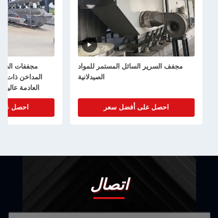
مجفف السرير السائل المستمر للمواد
مجففات الطبقة المم
الصيدلانية
المداخن ذات الحرارة
العادمة عالية الكف
وقابلة للتكيف
احصل على أفضل سعر
احصل على أف
اتصال