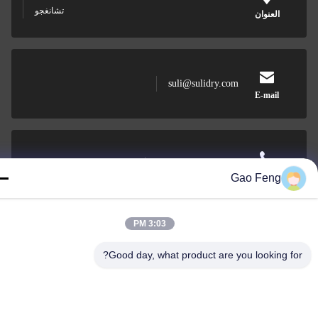
تشانغجو
العنوان
suli@sulidry.com
E-mail
0086-519-88670331
الهاتف
Gao Feng
3:03 PM
Good day, what product are you looking for
Changzhou Su Li drying equipment Co., Ltd.