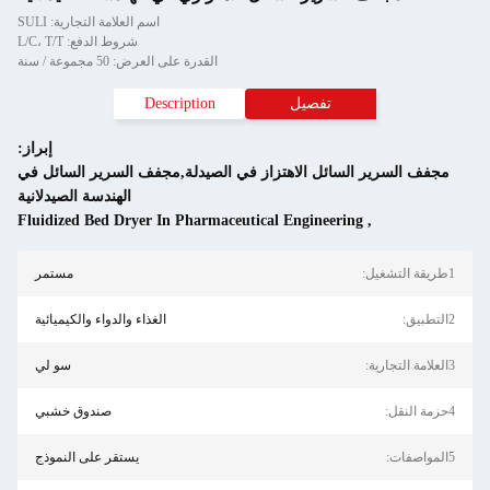
اسم العلامة التجارية: SULI
شروط الدفع: L/C، T/T
القدرة على العرض: 50 مجموعة / سنة
تفصيل
Description
إبراز:
مجفف السرير السائل الاهتزاز في الصيدلة,مجفف السرير السائل في
الهندسة الصيدلانية
Fluidized Bed Dryer In Pharmaceutical Engineering
,
1طريقة التشغيل:
مستمر
2التطبيق:
الغذاء والدواء والكيميائية
3العلامة التجارية:
سو لي
4حزمة النقل:
صندوق خشبي
5المواصفات:
يستقر على النموذج