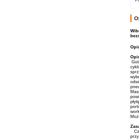
Po
O
Wib
bez
Opi
Opi
Got
cykl
sprz
wybr
odse
pneu
Masę
powi
płyt
port
work
Możn
Zas
Cz
przy