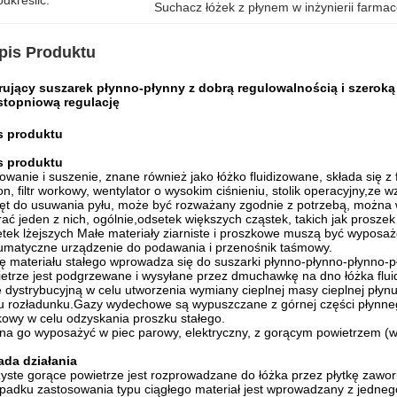
dkreślić:
Suchacz łóżek z płynem w inżynierii farma
pis Produktu
rujący suszarek płynno-płynny z dobrą regulowalnością i szeroką
stopniową regulację
s produktu
s produktu
owanie i suszenie, znane również jako łóżko fluidizowane, składa się z f
on, filtr workowy, wentylator o wysokim ciśnieniu, stolik operacyjny,z
ęt do usuwania pyłu, może być rozważany zgodnie z potrzebą, można w
ać jeden z nich, ogólnie,odsetek większych cząstek, takich jak proszek
tek lżejszych Małe materiały ziarniste i proszkowe muszą być wyposaż
matyczne urządzenie do podawania i przenośnik taśmowy.
 materiału stałego wprowadza się do suszarki płynno-płynno-płynno-p
etrze jest podgrzewane i wysyłane przez dmuchawkę na dno łóżka flu
ę dystrybucyjną w celu utworzenia wymiany cieplnej masy cieplnej pły
u rozładunku.Gazy wydechowe są wypuszczane z górnej części płynnego ł
owy w celu odzyskania proszku stałego.
a go wyposażyć w piec parowy, elektryczny, z gorącym powietrzem (
ada działania
yste gorące powietrze jest rozprowadzane do łóżka przez płytkę zawor
padku zastosowania typu ciągłego materiał jest wprowadzany z jednego