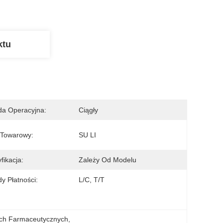
ktu
a Operacyjna:
Ciągły
 Towarowy:
SU LI
fikacja:
Zależy Od Modelu
y Płatności:
L/C, T/T
łach Farmaceutycznych
, 