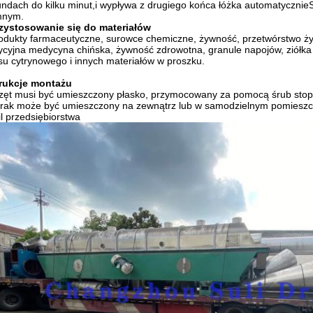
ndach do kilku minut,i wypływa z drugiego końca łóżka automatycznieS
mnym.
zystosowanie się do materiałów
odukty farmaceutyczne, surowce chemiczne, żywność, przetwórstwo żywno
ycyjna medycyna chińska, żywność zdrowotna, granule napojów, ziółka
u cytrynowego i innych materiałów w proszku.
trukcje montażu
zęt musi być umieszczony płasko, przymocowany za pomocą śrub stopn
rak może być umieszczony na zewnątrz lub w samodzielnym pomieszc
il przedsiębiorstwa