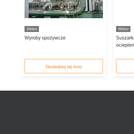
Wideo
Wideo
 Bed
Wyroby spożywcze
Suszark
ocieple
Skontaktuj się teraz