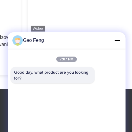
Wideo
dizowane
Wyróżniające się odmianami:
Gao Feng
ewaniem
7:07 PM
Skontaktuj się teraz
Good day, what product are you looking 
for?