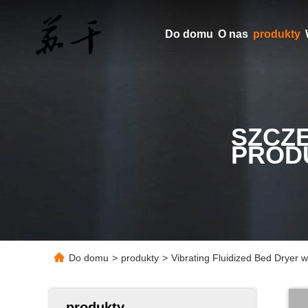
Do domu
O nas
produkty
SZCZ
PROD
Do domu
>
produkty
>
Vibrating Fluidized Bed Dryer w
produkty