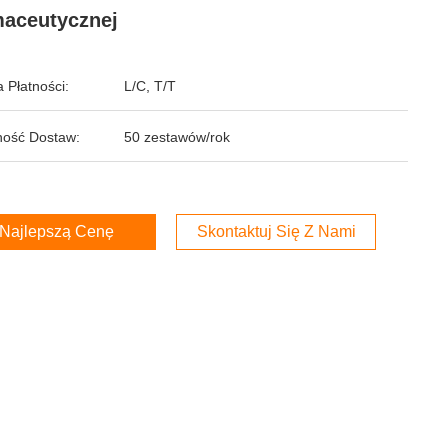
aceutycznej
 Płatności:
L/C, T/T
ość Dostaw:
50 zestawów/rok
Najlepszą Cenę
Skontaktuj Się Z Nami