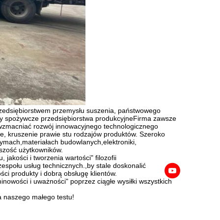
dsiębiorstwem przemysłu suszenia, państwowego
ny spożywcze przedsiębiorstwa produkcyjneFirma zawsze
al wzmacniać rozwój innowacyjnego technologicznego
e, kruszenie prawie stu rodzajów produktów. Szeroko
ach,materiałach budowlanych,elektroniki,
kszość użytkowników.
akości i tworzenia wartości" filozofii
espołu usług technicznych.,by stale doskonalić
ci produkty i dobrą obsługę klientów.
inowości i uważności" poprzez ciągłe wysiłki wszystkich
a naszego małego testu!