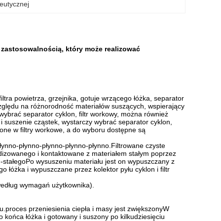
ceutycznej
 zastosowalnością, który może realizować
iltra powietrza, grzejnika, gotuje wrzącego łóżka, separator
e względu na różnorodność materiałów suszących, wspierający
ybrać separator cyklon, filtr workowy, można również
 i suszenie cząstek, wystarczy wybrać separator cyklon,
one w filtry workowe, a do wyboru dostępne są
łynno-płynno-płynno-płynno-płynno.Filtrowane czyste
idizowanego i kontaktowane z materiałem stałym poprzez
nu-stałegoPo wysuszeniu materiału jest on wypuszczany z
óżka i wypuszczane przez kolektor pyłu cyklon i filtr
według wymagań użytkownika).
u.proces przeniesienia ciepła i masy jest zwiększonyW
 końca łóżka i gotowany i suszony po kilkudziesięciu