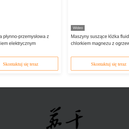
Wideo
a płynno-przemysłowa z
Maszyny suszące łóżka flui
niem elektrycznym
chlorkiem magnezu z ogrz
elektrycznym
Skontaktuj się teraz
Skontaktuj się teraz