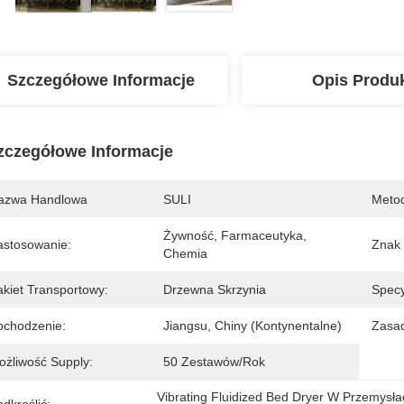
Szczegółowe Informacje
Opis Produ
zczegółowe Informacje
azwa Handlowa
SULI
Metod
Żywność, Farmaceutyka, 
astosowanie:
Znak
Chemia
akiet Transportowy:
Drzewna Skrzynia
Specy
ochodzenie:
Jiangsu, Chiny (kontynentalne)
Zasad
ożliwość Supply:
50 Zestawów/rok
Vibrating Fluidized Bed Dryer W Przemys