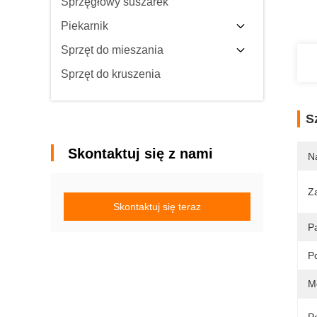
Sprzęgłowy suszarek
Piekarnik
Sprzęt do mieszania
Sprzęt do kruszenia
S
Skontaktuj się z nami
N
Z
Skontaktuj się teraz
P
P
M