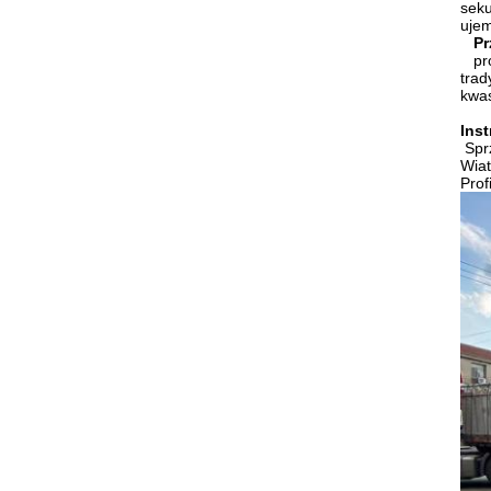
seku
uje
Pr
pr
trad
kwas
Ins
Spr
Wiat
Prof