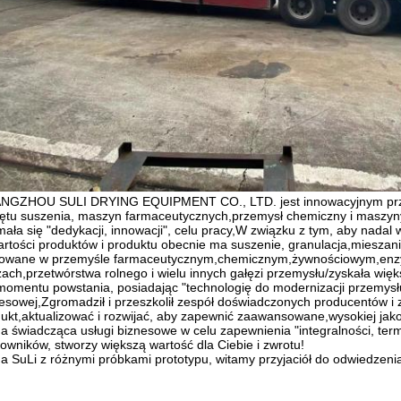
NGZHOU SULI DRYING EQUIPMENT CO., LTD. jest innowacyjnym prze
ętu suszenia, maszyn farmaceutycznych,przemysł chemiczny i maszy
mała się "dedykacji, innowacji", celu pracy,W związku z tym, aby nad
rtości produktów i produktu obecnie ma suszenie, granulacja,mieszani
sowane w przemyśle farmaceutycznym,chemicznym,żywnościowym,enzym
ach,przetwórstwa rolnego i wielu innych gałęzi przemysłu/zyskała wię
omentu powstania, posiadając "technologię do modernizacji przemysłu, j
esowej,Zgromadził i przeszkolił zespół doświadczonych producentów i z
ukt,aktualizować i rozwijać, aby zapewnić zaawansowane,wysokiej jakoś
a świadcząca usługi biznesowe w celu zapewnienia "integralności, term
owników, stworzy większą wartość dla Ciebie i zwrotu!
a SuLi z różnymi próbkami prototypu, witamy przyjaciół do odwiedzeni