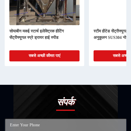
सोयाबीन मकई स्टार्च इलेक्ट्रिक हीटिंग
स्टीम हीटेड सेंट्रीफ्यूगल स्
सेंट्रीफ्यूगल स्प्रे ड्रायर हाई स्पीड
अनुकूलन SUS304 नोज
सबसे अच्छी कीमत पाएं
सबसे अच्छी 
संपर्क