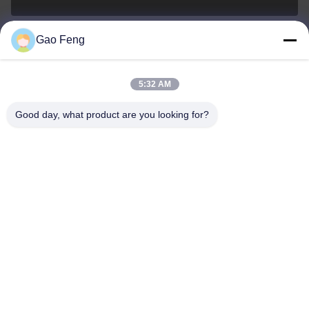
Gao Feng
suli@sulidry.com
E-mail
5:32 AM
Good day, what product are you looking for?
0086-519-88670331
फोन
Changzhou Su Li drying equipment Co., Ltd.