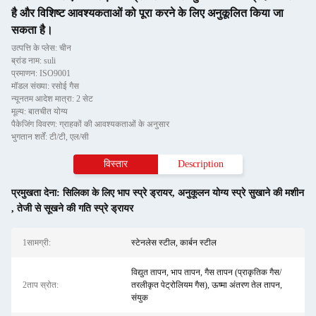
है और विशिष्ट आवश्यकताओं को पूरा करने के लिए अनुकूलित किया जा
सकता है।
उत्पत्ति के प्लेस: चीन
ब्रांड नाम: suli
प्रमाणन: ISO9001
मॉडल संख्या: रसोई गैस
न्यूनतम आदेश मात्रा: 2 सेट
मूल्य: बातचीत योग्य
पैकेजिंग विवरण: ग्राहकों की आवश्यकताओं के अनुसार
भुगतान शर्तें: टी/टी, एल/सी
विस्तार
Description
प्रमुखता देना:
सिलिका के लिए भाप स्प्रे ड्रायर
,
अनुकूलन योग्य स्प्रे सुखाने की मशीन
,
तेजी से सूखने की गति स्प्रे ड्रायर
1सामग्री:
स्टेनलेस स्टील, कार्बन स्टील
विद्युत तापन, भाप तापन, गैस तापन (प्राकृतिक गैस/
2ताप स्रोत:
तरलीकृत पेट्रोलियम गैस), ऊष्मा अंतरण तेल तापन,
संयुक